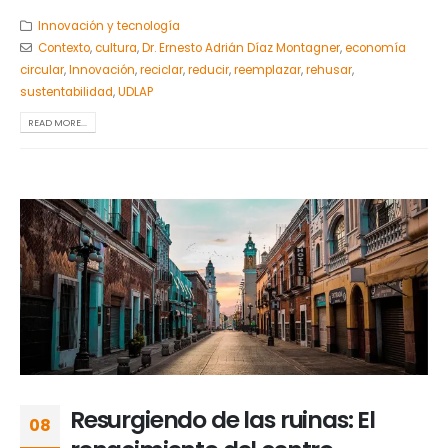
Innovación y tecnología
Contexto
,
cultura
,
Dr. Ernesto Adrián Díaz Montagner
,
economía
circular
,
Innovación
,
reciclar
,
reducir
,
reemplazar
,
rehusar
,
sustentabilidad
,
UDLAP
READ MORE...
Resurgiendo de las ruinas: El
08