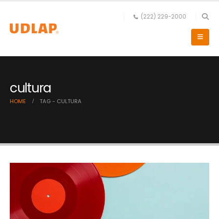
(222) 229-2000
cultura
HOME
TAG -
CULTURA