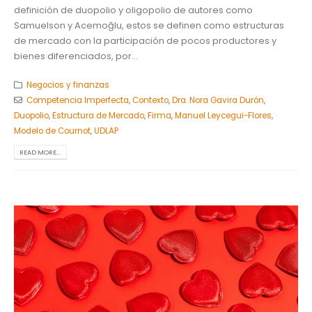
definición de duopolio y oligopolio de autores como
Samuelson y Acemoğlu, estos se definen como estructuras
de mercado con la participación de pocos productores y
bienes diferenciados, por...
Negocios y finanzas
Competencia Imperfecta
,
Contexto
,
Dra. Nora Gavira Durón
,
Duopolio
,
Estructura de Mercado
,
Firma
,
Manuel Leycegui-Flores
,
Modelo de Cournot
,
UDLAP
READ MORE...