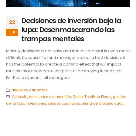
Decisiones de inversión bajo la
22
lupa: Desenmascarando las
Jul
trampas mentales
Making decisions is not easy and in investments it is even more
difficult, because if a fund manager makes a bad decision, it
has the potential to create a domino effect that will impact
multiple stakeholders to the point of destroying their assets.
For these reasons, all managers...
Negocios y finanzas
Contexto
,
decisiones de inversión
,
Geisel Totolhua Flores
,
gestión
de fondos
,
inversiones
,
sesgos cognitivos
,
teoría del proceso dual.
,
UDLAP
READ MORE...