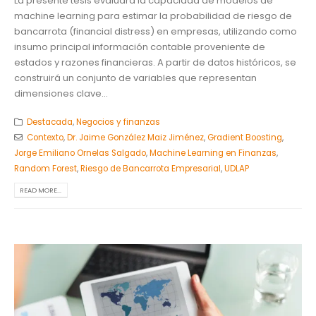
La presente tesis evaluará la capacidad de modelos de
machine learning para estimar la probabilidad de riesgo de
bancarrota (financial distress) en empresas, utilizando como
insumo principal información contable proveniente de
estados y razones financieras. A partir de datos históricos, se
construirá un conjunto de variables que representan
dimensiones clave...
Destacada
,
Negocios y finanzas
Contexto
,
Dr. Jaime González Maiz Jiménez
,
Gradient Boosting
,
Jorge Emiliano Ornelas Salgado
,
Machine Learning en Finanzas
,
Random Forest
,
Riesgo de Bancarrota Empresarial
,
UDLAP
READ MORE...