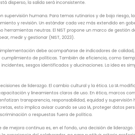
stá disperso, la salida será inconsistente.
n supervisión humana. Para temas rutinarios y de bajo riesgo, l
lamiento y revisión. Un estándar cada vez más extendido en gob
omo herramientas neutras. El NIST propone un marco de gestión de
r, medir y gestionar (NIST, 2023).
a implementación debe acompañarse de indicadores de calidad, 
y cumplimiento de políticas. También de eficiencia, como tiemp
ncidentes, sesgos identificados y alucinaciones. La idea es sim
isiones de liderazgo. El cambio cultural y la ética. La IA modific
 capacitación y lineamientos claros de uso. En ética, marcos com
nfatizan transparencia, responsabilidad, equidad y supervisió
retas, esto implica avisar cuando se usa IA, proteger datos pers
iscriminación o respuestas fuera de política.
 de mejora continua es, en el fondo, una decisión de liderazgo. 