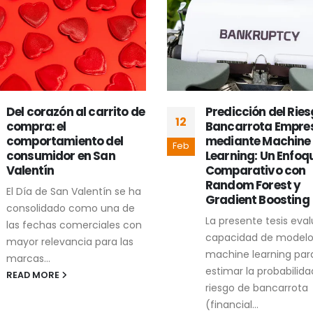
¿Nearshoring,
Predicción del Riesgo de
20
Friendshoring, o
Bancarrota Empresarial
Reshoring? Retos y
mediante Machine
Sep
Oportunidades par
Learning: Un Enfoque
Futuro Productivo 
Comparativo con
México
Random Forest y
Gradient Boosting
Con el auge del nears
México se posiciona 
La presente tesis evaluará la
más como una intere
capacidad de modelos de
opción para empresa
machine learning para
buscan diversificar...
estimar la probabilidad de
riesgo de bancarrota
READ MORE
(financial...