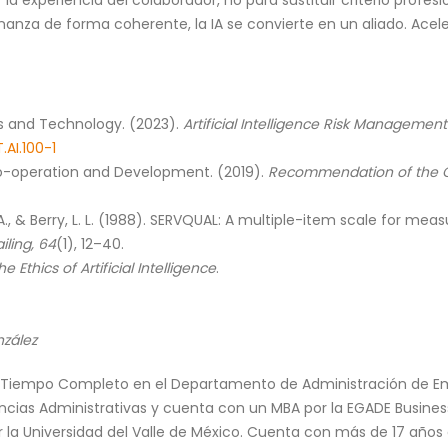
r la experiencia del colaborador, no para sustituir criterio profe
anza de forma coherente, la IA se convierte en un aliado. Acele
ds and Technology. (2023).
Artificial Intelligence Risk Managemen
.AI.100-1
o-operation and Development. (2019).
Recommendation of the Cou
A., & Berry, L. L. (1988). SERVQUAL: A multiple-item scale for m
iling, 64
(1), 12–40.
thics of Artificial Intelligence
.
nzález
 Tiempo Completo en el Departamento de Administración de Emp
encias Administrativas y cuenta con un MBA por la EGADE Busine
r la Universidad del Valle de México. Cuenta con más de 17 años