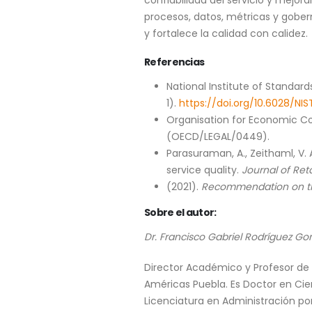
confiabilidad del servicio y mejora
procesos, datos, métricas y gobern
y fortalece la calidad con calidez.
Referencias
National Institute of Standar
1).
https://doi.org/10.6028/NIST
Organisation for Economic C
(OECD/LEGAL/0449).
Parasuraman, A., Zeithaml, V. 
service quality.
Journal of Reta
(2021).
Recommendation on the E
Sobre el autor:
Dr. Francisco Gabriel Rodríguez Go
Director Académico y Profesor de
Américas Puebla. Es Doctor en Ci
Licenciatura en Administración po