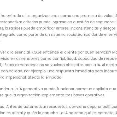
tiva ha entrado a las organizaciones como una promesa de veloci
y estandarizar criterios puede lograrse en cuestión de segundos
, la rapidez puede amplificar errores, inconsistencias y riesgos 
integrarla como parte de un sistema sociotécnico donde el servici
.
ver a lo esencial. ¿Qué entiende el cliente por buen servicio?
ervicio en dimensiones como confiabilidad, capacidad de respue
8). Estas dimensiones no se vuelven obsoletas con la IA. Al contra
on calidad. Por ejemplo, una respuesta inmediata pero incorrect
ro impersonal, afecta la empatía.
ntinua, la IA generativa puede funcionar como un copiloto que r
re que la organización implemente tres bases operativas.
d. Antes de automatizar respuestas, conviene depurar políticas,
ión es oficial y quién la aprueba. La IA no sabe qué es correcto