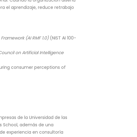
sional. Cuando la organización diseña
ra el aprendizaje, reduce retrabajo
t Framework (AI RMF 1.0)
(NIST AI 100-
ncil on Artificial Intelligence
easuring consumer perceptions of
resas de la Universidad de las
ss School, además de una
 de experiencia en consultoría