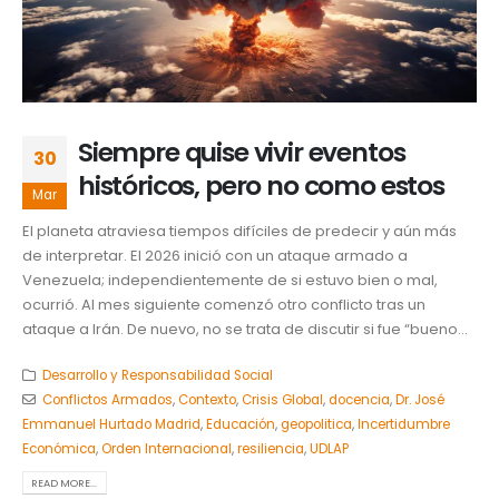
Siempre quise vivir eventos
30
históricos, pero no como estos
Mar
El planeta atraviesa tiempos difíciles de predecir y aún más
de interpretar. El 2026 inició con un ataque armado a
Venezuela; independientemente de si estuvo bien o mal,
ocurrió. Al mes siguiente comenzó otro conflicto tras un
ataque a Irán. De nuevo, no se trata de discutir si fue “bueno...
Desarrollo y Responsabilidad Social
Conflictos Armados
,
Contexto
,
Crisis Global
,
docencia
,
Dr. José
Emmanuel Hurtado Madrid
,
Educación
,
geopolitica
,
Incertidumbre
Económica
,
Orden Internacional
,
resiliencia
,
UDLAP
READ MORE...