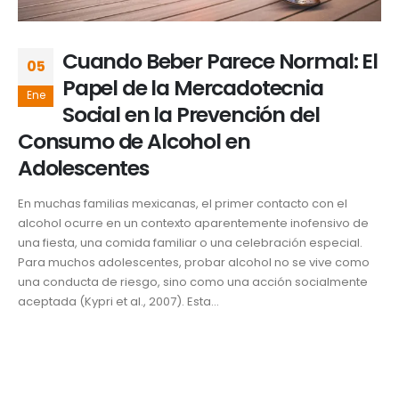
Cuando Beber Parece Normal: El
05
Papel de la Mercadotecnia
Ene
Social en la Prevención del
Consumo de Alcohol en
Adolescentes
En muchas familias mexicanas, el primer contacto con el
alcohol ocurre en un contexto aparentemente inofensivo de
una fiesta, una comida familiar o una celebración especial.
Para muchos adolescentes, probar alcohol no se vive como
una conducta de riesgo, sino como una acción socialmente
aceptada (Kypri et al., 2007). Esta...
Desarrollo y Responsabilidad Social
,
Destacada
Adolescentes
,
Consumo De Alcohol
,
Contexto
,
Dra. Marilú
Fernández Haddad
,
Influencia Familiar
,
Mercadotecnia social
,
Normalización Del Alcohol
,
prevención
,
publicidad
,
salud pública
,