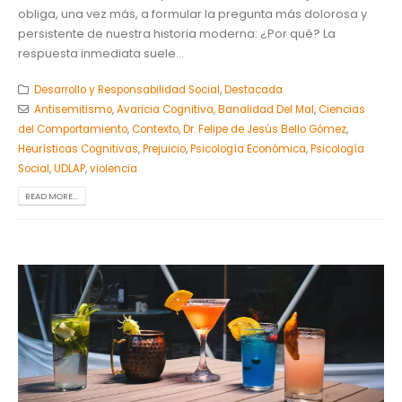
obliga, una vez más, a formular la pregunta más dolorosa y
persistente de nuestra historia moderna: ¿Por qué? La
respuesta inmediata suele...
Desarrollo y Responsabilidad Social
,
Destacada
Antisemitismo
,
Avaricia Cognitiva
,
Banalidad Del Mal
,
Ciencias
del Comportamiento
,
Contexto
,
Dr. Felipe de Jesús Bello Gómez
,
Heurísticas Cognitivas
,
Prejuicio
,
Psicología Económica
,
Psicología
Social
,
UDLAP
,
violencia
READ MORE...