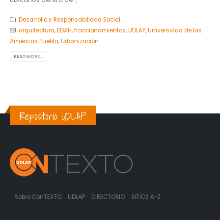
Desarrollo y Responsabilidad Social
arquitectura
,
EDAH
,
fraccionamientos
,
UDLAP
,
Universidad de las
Américas Puebla
,
Urbanización
READ MORE...
Repositorio UDLAP
Sobre ConTEXTO
UDLAP
DIRECTORIO
SITIOS A-Z