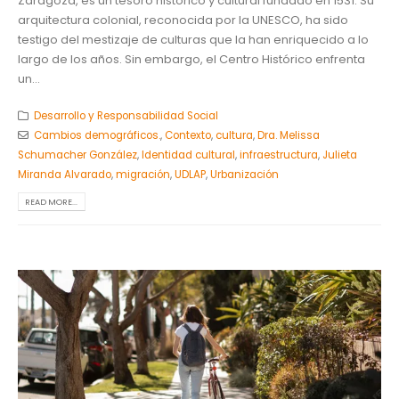
Zaragoza, es un tesoro histórico y cultural fundado en 1531. Su
arquitectura colonial, reconocida por la UNESCO, ha sido
testigo del mestizaje de culturas que la han enriquecido a lo
largo de los años. Sin embargo, el Centro Histórico enfrenta
un...
Desarrollo y Responsabilidad Social
Cambios demográficos.
,
Contexto
,
cultura
,
Dra. Melissa
Schumacher González
,
Identidad cultural
,
infraestructura
,
Julieta
Miranda Alvarado
,
migración
,
UDLAP
,
Urbanización
READ MORE...