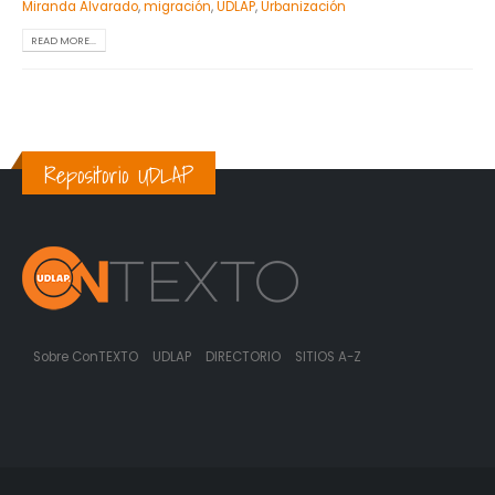
Miranda Alvarado
,
migración
,
UDLAP
,
Urbanización
READ MORE...
Repositorio UDLAP
Sobre ConTEXTO
UDLAP
DIRECTORIO
SITIOS A-Z