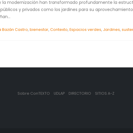
 y la modernización han transformado profundamente la estructu
úblicos y privados como los jardines para su aprovechamiento
an...
 Bazán Castro
,
bienestar
,
Contexto
,
Espacios verdes
,
Jardines
,
suste
Sobre ConTEXTO
UDLAP
DIRECTORIO
SITIOS A-Z