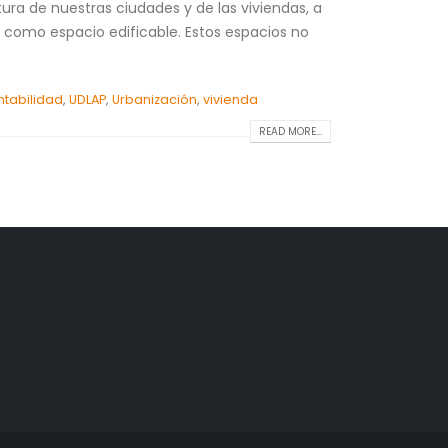
ra de nuestras ciudades y de las viviendas, a
 como espacio edificable. Estos espacios no
ntabilidad
,
UDLAP
,
Urbanización
,
vivienda
READ MORE...