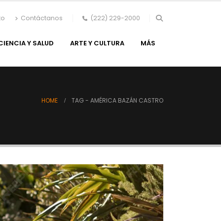
to
Contáctanos
(222) 229-2000
CIENCIA Y SALUD
ARTE Y CULTURA
MÁS
HOME
TAG -
AMÉRICA BAZÁN CASTRO