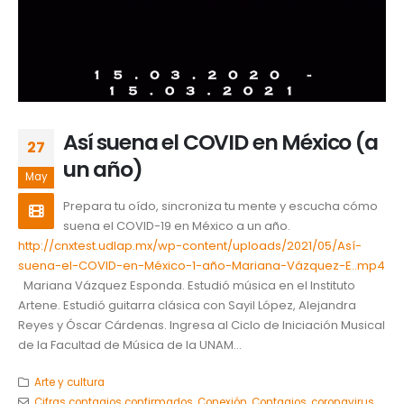
Así suena el COVID en México (a
27
un año)
May
Prepara tu oído, sincroniza tu mente y escucha cómo
suena el COVID-19 en México a un año.
http://cnxtest.udlap.mx/wp-content/uploads/2021/05/Así-
suena-el-COVID-en-México-1-año-Mariana-Vázquez-E..mp4
Mariana Vázquez Esponda. Estudió música en el Instituto
Artene. Estudió guitarra clásica con Sayil López, Alejandra
Reyes y Óscar Cárdenas. Ingresa al Ciclo de Iniciación Musical
de la Facultad de Música de la UNAM...
Arte y cultura
Cifras contagios confirmados
,
Conexión
,
Contagios
,
coronavirus
,