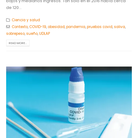
bajos y medianos ingresos. Tan solo en el 2016 había cerca
de 120...
Ciencia y salud
Contexto
,
COVID-19
,
obesidad
,
pandemia
,
pruebas covid
,
saliva
,
sobrepeso
,
sueño
,
UDLAP
READ MORE...