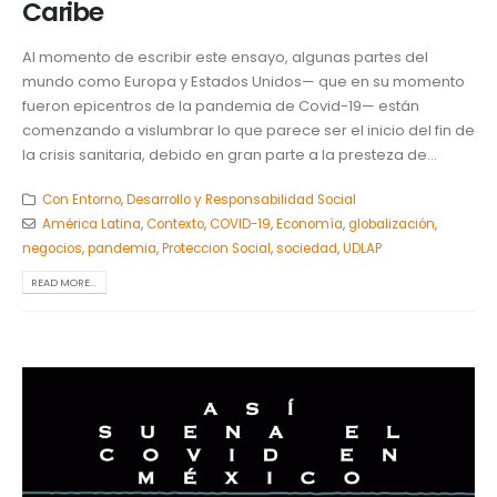
Caribe
Al momento de escribir este ensayo, algunas partes del
mundo como Europa y Estados Unidos— que en su momento
fueron epicentros de la pandemia de Covid-19— están
comenzando a vislumbrar lo que parece ser el inicio del fin de
la crisis sanitaria, debido en gran parte a la presteza de...
Con Entorno
,
Desarrollo y Responsabilidad Social
América Latina
,
Contexto
,
COVID-19
,
Economía
,
globalización
,
negocios
,
pandemia
,
Proteccion Social
,
sociedad
,
UDLAP
READ MORE...