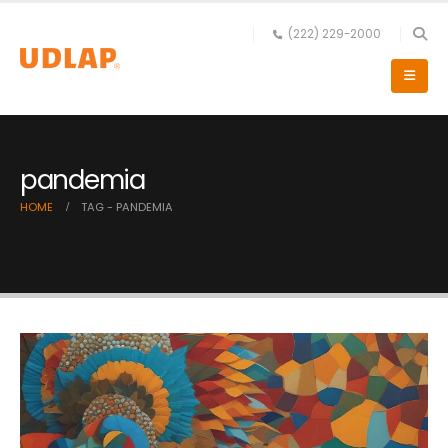
(222) 229-2000
pandemia
HOME
TAG -
PANDEMIA