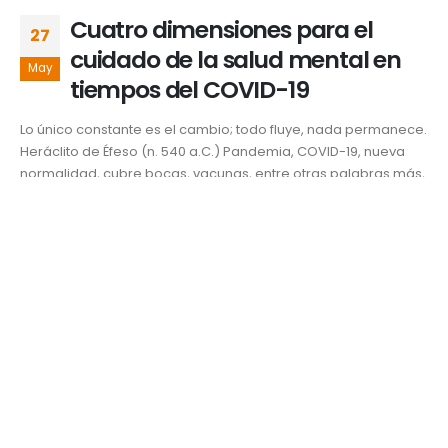
Cuatro dimensiones para el
27
cuidado de la salud mental en
May
tiempos del COVID-19
Lo único constante es el cambio; todo fluye, nada permanece.
Heráclito de Éfeso (n. 540 a.C.) Pandemia, COVID-19, nueva
normalidad, cubre bocas, vacunas, entre otras palabras más,
han matizado las interacciones humanas y las nociones de
autocuidado en todo el planeta durante el 2020 y lo que va
del 2021. Los gobiernos...
Ciencia y salud
autocuidado
,
Conexión
,
COVID-19
,
pandemia
,
psicología
,
Psiquiatría
,
salud
,
salud emocional
,
Salud mental
,
UDLAP
READ MORE...