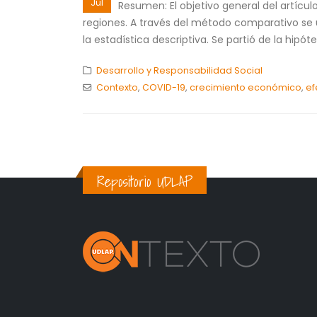
Jul
Resumen: El objetivo general del artícu
regiones. A través del método comparativo se ut
la estadística descriptiva. Se partió de la hipóte
Desarrollo y Responsabilidad Social
Contexto
,
COVID-19
,
crecimiento económico
,
ef
Repositorio UDLAP