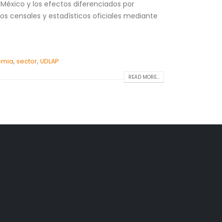
 México y los efectos diferenciados por
tos censales y estadísticos oficiales mediante
emia
,
sector
,
UDLAP
READ MORE...