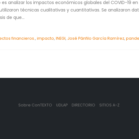
lo es analizar los impactos económicos globales del COVID-19 en
ilizaron técnicas cualitativas y cuantitativas. Se analizaron da
sis de que...
ectos financieros.
,
impacto
,
INEGI
,
José Pánfilo García Ramírez
,
pand
Sobre ConTEXTO
UDLAP
DIRECTORIO
SITIOS A-Z