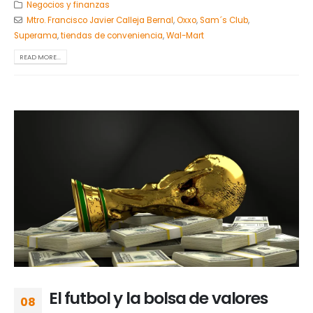
Negocios y finanzas
Mtro. Francisco Javier Calleja Bernal
,
Oxxo
,
Sam´s Club
,
Superama
,
tiendas de conveniencia
,
Wal-Mart
READ MORE...
El futbol y la bolsa de valores
08