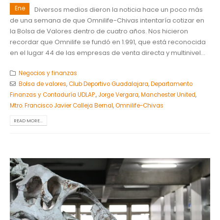
Ene
Diversos medios dieron la noticia hace un poco más
de una semana de que Omnilife-Chivas intentaría cotizar en
la Bolsa de Valores dentro de cuatro años. Nos hicieron
recordar que Omnilife se fundó en 1.991, que está reconocida
en el lugar 44 de las empresas de venta directa y multinivel...
Negocios y finanzas
Bolsa de valores
,
Club Deportivo Guadalajara
,
Departamento
Finanzas y Contaduría UDLAP.
,
Jorge Vergara
,
Manchester United
,
Mtro. Francisco Javier Calleja Bernal
,
Omnilife-Chivas
READ MORE...