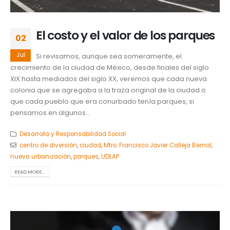
El costo y el valor de los parques
02
Jul
Si revisamos, aunque sea someramente, el
crecimiento de la ciudad de México, desde finales del siglo
XIX hasta mediados del siglo XX, veremos que cada nueva
colonia que se agregaba a la traza original de la ciudad o
que cada pueblo que era conurbado tenía parques, si
pensamos en algunos...
Desarrollo y Responsabilidad Social
centro de diversión
,
ciudad
,
Mtro. Francisco Javier Calleja Bernal
,
nueva urbanización
,
parques
,
UDLAP
READ MORE...