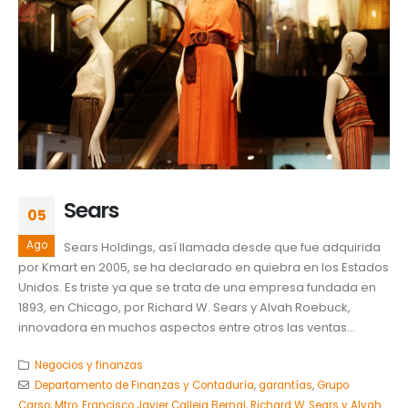
Sears
05
Ago
Sears Holdings, así llamada desde que fue adquirida
por Kmart en 2005, se ha declarado en quiebra en los Estados
Unidos. Es triste ya que se trata de una empresa fundada en
1893, en Chicago, por Richard W. Sears y Alvah Roebuck,
innovadora en muchos aspectos entre otros las ventas...
Negocios y finanzas
Departamento de Finanzas y Contaduría
,
garantías
,
Grupo
Carso
,
Mtro. Francisco Javier Calleja Bernal
,
Richard W. Sears y Alvah