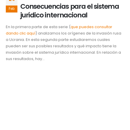
Consecuencias para el sistema
Feb
jurídico internacional
En la primera parte de esta serie (
que puedes consultar
dando clic aquí
) analizamos los orígenes de la invasión rusa
a Ucrania. En esta segunda parte estudiaremos cuales
pueden ser sus posibles resultados y qué impacto tiene la
invasión sobre el sistema jurídico internacional. En relación a
sus resultados, hay...
Desarrollo y Responsabilidad Social
conflicto
,
Economía
,
estados unidos
,
México
,
ONU
,
Rusia
,
sistema
juridico internacional
,
ucrania
READ MORE...