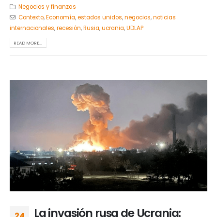
Negocios y finanzas
Contexto
,
Economía
,
estados unidos
,
negocios
,
noticias
internacionales
,
recesión
,
Rusia
,
ucrania
,
UDLAP
READ MORE...
La invasión rusa de Ucrania:
24