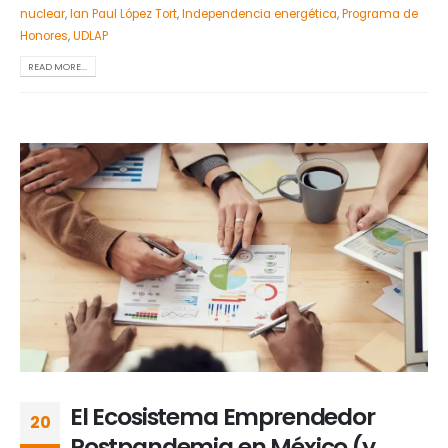
nuclear
,
Ian Paul López Tort
,
Independencia energética
,
Programa de
Honores
,
UDLAP
READ MORE...
El Ecosistema Emprendedor
20
Postpandemia en México (y