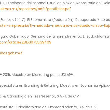
. El Diccionario del español usual en México. Repositorio del Co
olmex.mx/repository/pdfs/gentilicios.pdf
 Ferries». (2017). El Economista (Redacción). Recuperado 7 de o
x/el-empresario/El-mercado-mexicano-nos-quedo-chico-Baja-F
Inaugura Gobernador Semana del Emprendimiento. El Sudcaliforni
.com/article/281500755139409
esbcs.gob.mx/
P® 2015, Maestro en Marketing por la UDLAP®.
specialista en Branding & Retailing, Maestro en Economía Aplicad
. & Cardiología en Tres Sesenta, S.A.P.I. de C.V.
stituto Sudcaliforniano del Emprendimiento, S.A. de C.V.