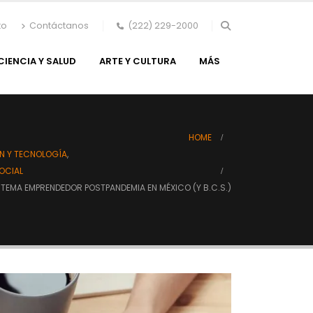
to
Contáctanos
(222) 229-2000
CIENCIA Y SALUD
ARTE Y CULTURA
MÁS
HOME
N Y TECNOLOGÍA
,
OCIAL
STEMA EMPRENDEDOR POSTPANDEMIA EN MÉXICO (Y B.C.S.)