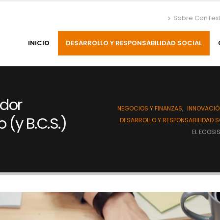
Sobre ConTex
INICIO
DESARROLLO Y RESPONSABILIDAD SOCIAL
dor
NEGOCIOS Y FINANZAS
,
INNOVACIÓ
(y B.C.S.)
DESARROLLO Y RESPONSABILIDAD S
EL ECOSI