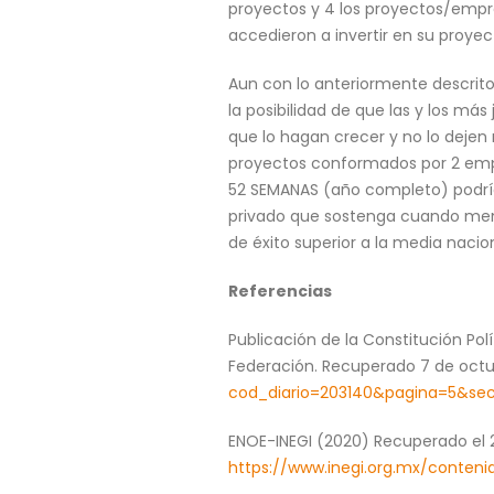
proyectos y 4 los proyectos/empr
accedieron a invertir en su proye
Aun con lo anteriormente descrito, 
la posibilidad de que las y los m
que lo hagan crecer y no lo deje
proyectos conformados por 2 emp
52 SEMANAS (año completo) podría
privado que sostenga cuando meno
de éxito superior a la media nacion
Referencias
Publicación de la Constitución Polít
Federación. Recuperado 7 de octu
cod_diario=203140&pagina=5&se
ENOE-INEGI (2020) Recuperado el 
https://www.inegi.org.mx/conten