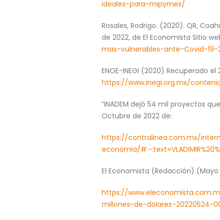
ideales-para-mipymes/
Rosales, Rodrigo. (2020). QR, Coa
de 2022, de El Economista Sitio we
mas-vulnerables-ante-Covid-19
ENOE-INEGI (2020) Recuperado el 
https://www.inegi.org.mx/conten
“INADEM dejó 54 mil proyectos qu
Octubre de 2022 de:
https://contralinea.com.mx/in
economia/#:~:text=VLADIMIR%2
El Economista (Redacción) (Mayo 
https://www.eleconomista.com.m
millones-de-dolares–20220524-0