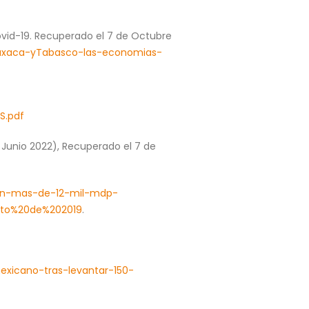
ovid-19. Recuperado el 7 de Octubre
axaca-yTabasco-las-economias-
S.pdf
Junio 2022), Recuperado el 7 de
en-mas-de-12-mil-mdp-
sto%20de%202019
.
xicano-tras-levantar-150-