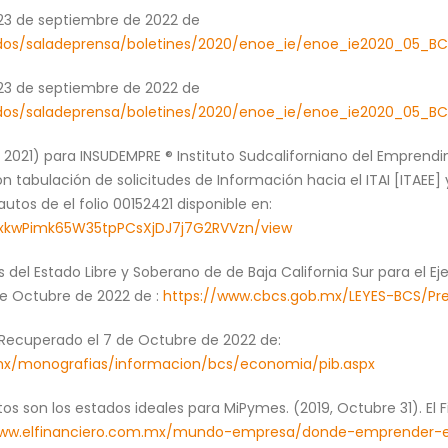
23 de septiembre de 2022 de
idos/saladeprensa/boletines/2020/enoe_ie/enoe_ie2020_05_BC
23 de septiembre de 2022 de
idos/saladeprensa/boletines/2020/enoe_ie/enoe_ie2020_05_BC
r 2021) para INSUDEMPRE ® Instituto Sudcaliforniano del Emprendim
on tabulación de solicitudes de Información hacia el ITAI [ITAEE
utos de el folio 00152421 disponible en:
/1BxkwPimk65W35tpPCsXjDJ7j7G2RVVzn/view
del Estado Libre y Soberano de de Baja California Sur para el Ejer
de Octubre de 2022 de :
https://www.cbcs.gob.mx/LEYES-BCS/Pr
Recuperado el 7 de Octubre de 2022 de:
.mx/monografias/informacion/bcs/economia/pib.aspx
 son los estados ideales para MiPymes. (2019, Octubre 31). El F
www.elfinanciero.com.mx/mundo-empresa/donde-emprender-e