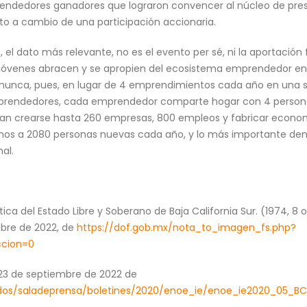
endedores ganadores que lograron convencer al núcleo de prest
cto a cambio de una participación accionaria.
el dato más relevante, no es el evento per sé, ni la aportación f
ás jóvenes abracen y se apropien del ecosistema emprendedor en 
n nunca, pues, en lugar de 4 emprendimientos cada año en un
rendedores, cada emprendedor comparte hogar con 4 personas
n crearse hasta 260 empresas, 800 empleos y fabricar economía
s a 2080 personas nuevas cada año, y lo más importante dentr
al.
ica del Estado Libre y Soberano de Baja California Sur. (1974, 8 oc
bre de 2022, de
https://dof.gob.mx/nota_to_imagen_fs.php?
ccion=0
23 de septiembre de 2022 de
idos/saladeprensa/boletines/2020/enoe_ie/enoe_ie2020_05_BC