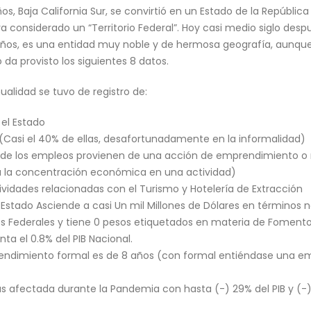
, Baja California Sur, se convirtió en un Estado de la Repúblic
ra considerado un “Territorio Federal”. Hoy casi medio siglo des
 años, es una entidad muy noble y de hermosa geografía, aunq
o da provisto los siguientes 8 datos.
nualidad se tuvo de registro de:
el Estado
Casi el 40% de ellas, desafortunadamente en la informalidad)
90% de los empleos provienen de una acción de emprendimiento 
a la concentración económica en una actividad)
ividades relacionadas con el Turismo y Hotelería de Extracción
l Estado Asciende a casi Un mil Millones de Dólares en término
es Federales y tiene 0 pesos etiquetados en materia de Foment
ta el 0.8% del PIB Nacional.
endimiento formal es de 8 años (con formal entiéndase una e
afectada durante la Pandemia con hasta (-) 29% del PIB y (-) 