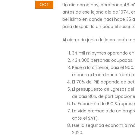
OCT
Un día como hoy, pero hace 48 años
antes de ese lejano día de 1974, e
bellísimo en donde nací hace 35
para describirlo un poco el suscrit
Al cierre de junio de la presente a
34 mil mipymes operando en 
434,000 personas ocupadas. (
Pese a lo anterior, casi el 
menos extraordinario frente 
El 70% del PIB depende de act
El presupuesto de Egresos de
de casi 80% de participacion
La Economía de B.C.S. represen
La vida promedio de un empr
ante el SAT)
Fue la segunda economía más 
2020.