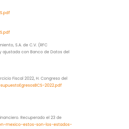
S.pdf
S.pdf
iento, S.A. de C.V. (RFC
] y ajustada con Banco de Datos del
cicio Fiscal 2022, H. Congreso del
esupuestoEgresosBCS-2022.pdf
inanciero. Recuperado el 23 de
n-mexico-estos-son-los-estados-