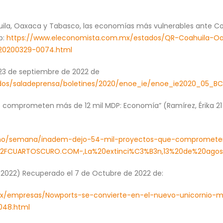
huila, Oaxaca y Tabasco, las economías más vulnerables ante C
b:
https://www.eleconomista.com.mx/estados/QR-Coahuila-O
-20200329-0074.html
23 de septiembre de 2022 de
idos/saladeprensa/boletines/2020/enoe_ie/enoe_ie2020_05_BC
e comprometen más de 12 mil MDP: Economía” (Ramírez, Érika 21 
terno/semana/inadem-dejo-54-mil-proyectos-que-compromet
0%2FCUARTOSCURO.COM-,La%20extinci%C3%B3n,13%20de%20ago
2022) Recuperado el 7 de Octubre de 2022 de:
x/empresas/Nowports-se-convierte-en-el-nuevo-unicornio-me
048.html