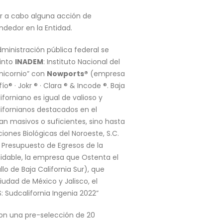
var a cabo alguna acción de
dedor en la Entidad.
ministración pública federal se
tinto
INADEM
: Instituto Nacional del
nicornio” con
Nowports®
(empresa
o® · Jokr ® · Clara ® & Incode ®. Baja
iforniano es igual de valioso y
lifornianos destacados en el
an masivos o suficientes, sino hasta
ciones Biológicas del Noroeste, S.C.
Presupuesto de Egresos de la
midable, la empresa que Ostenta el
lo de Baja California Sur), que
udad de México y Jalisco, el
 Sudcalifornia Ingenia 2022”
con una pre-selección de 20