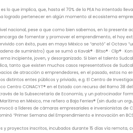
es lo que implica, que, hasta el 70% de la PEA ha intentado lle
ha logrado pertenecer en algún momento al ecosistema empren
nivel nacional, pese a que como bien sabemos, en la presente ad
se encarga de fomentar y promover el emprendimento, el hoy ex
rvivido con éxito, pues en mayo México se “anotó” el Octavo “u
cadena de suministro) que se sumó a Kavak® · Bitso® · Clip® · Konfí
tema incipiente, joven, y desorganizado. Si bien el talento Sudcal
blica, tanto que existen muchos casos representativos de Sudca
spacios de atracción a emprendedores, en el pasado, estos no er
 distintos entes públicos y priviado, e.g. El Centro de Investiga
ico Centro CONACYT® en el Estado con recurso del Ramo 38 del 
a través de la Subsecretaría de Economía, y un patrocinador for
Marítima en México, me refiero a Baja Ferries® (sin duda un orgul
nvocó a líderes de cámaras empresariales e inversionistas de Ci
nominó “Primer Semana del Emprendimiento e Innovación en BCS:
s y proyectos inscritos, incubados durante 15 días vía remota, 