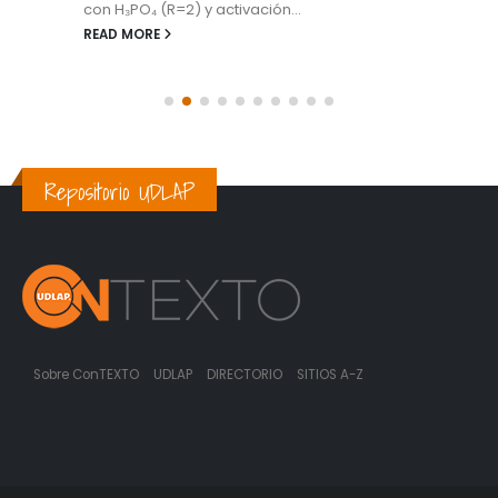
con H₃PO₄ (R=2) y activación...
READ MORE
Repositorio UDLAP
Sobre ConTEXTO
UDLAP
DIRECTORIO
SITIOS A-Z