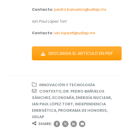
Contacto:
pedro.banuelos@udlap.mx
Ian Paul López Tort
Contacto:
ian.lopeztt@udlap.mx
DESCARGA EL ARTÍCULO EN PDF
INNOVACIÓN Y TECNOLOGÍA
CONTEXTO
,
DR. PEDRO BAÑUELOS
SÁNCHEZ
,
ECONOMÍA
,
ENERGÍA NUCLEAR
,
IAN PAUL LÓPEZ TORT
,
INDEPENDENCIA
ENERGÉTICA
,
PROGRAMA DE HONORES
,
UDLAP
SHARE: