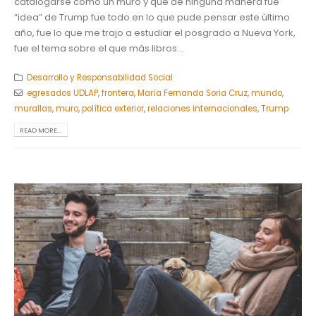
catalogarse como un muro y que de ninguna manera fue
“idea” de Trump fue todo en lo que pude pensar este último
año, fue lo que me trajo a estudiar el posgrado a Nueva York,
fue el tema sobre el que más libros...
Desarrollo y Responsabilidad Social
egresados UDLAP
,
frontera
,
María Fernanda Soria Cruz
,
mundo
,
murallas
,
muro
,
política exterior
,
relaciones internacionales
,
Trump
READ MORE...