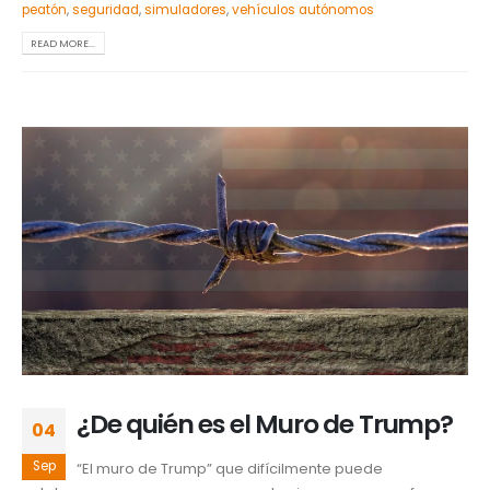
peatón
,
seguridad
,
simuladores
,
vehículos autónomos
READ MORE...
¿De quién es el Muro de Trump?
04
Sep
“El muro de Trump” que difícilmente puede