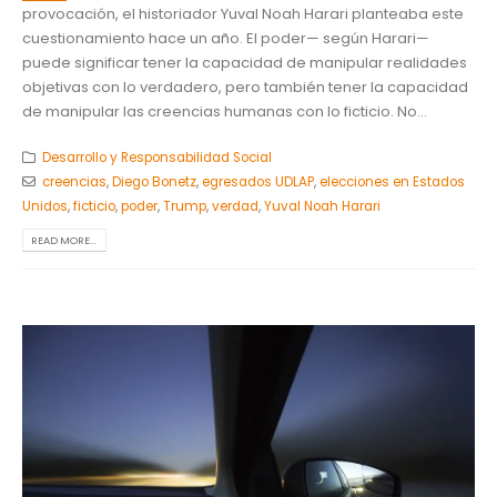
provocación, el historiador Yuval Noah Harari planteaba este
cuestionamiento hace un año. El poder— según Harari—
puede significar tener la capacidad de manipular realidades
objetivas con lo verdadero, pero también tener la capacidad
de manipular las creencias humanas con lo ficticio. No...
Desarrollo y Responsabilidad Social
creencias
,
Diego Bonetz
,
egresados UDLAP
,
elecciones en Estados
Unidos
,
ficticio
,
poder
,
Trump
,
verdad
,
Yuval Noah Harari
READ MORE...