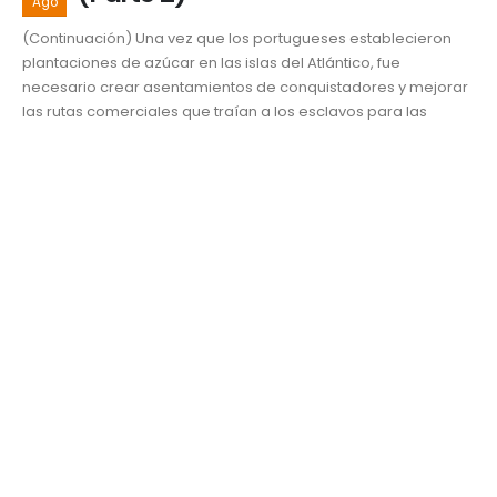
Ago
(Continuación) Una vez que los portugueses establecieron
plantaciones de azúcar en las islas del Atlántico, fue
necesario crear asentamientos de conquistadores y mejorar
las rutas comerciales que traían a los esclavos para las
arduas faenas. Durante los primeros 100 años de contacto
europeo la población indígena fue diezmada por las
guerras...
Desarrollo y Responsabilidad Social
Afrodescendientes
,
azúcar
,
egresados UDLAP
,
Esclavitud
,
hacienda
,
Haciendas cañeras
,
Historia de México
,
Mariana
Alcántara Lozano
READ MORE...