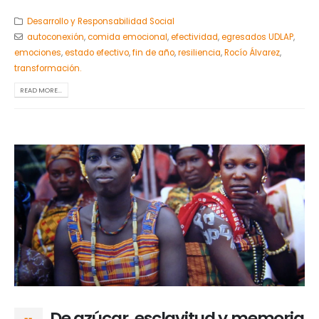
Desarrollo y Responsabilidad Social
autoconexión
,
comida emocional
,
efectividad
,
egresados UDLAP
,
emociones
,
estado efectivo
,
fin de año
,
resiliencia
,
Rocío Álvarez
,
transformación.
READ MORE...
De azúcar, esclavitud y memoria