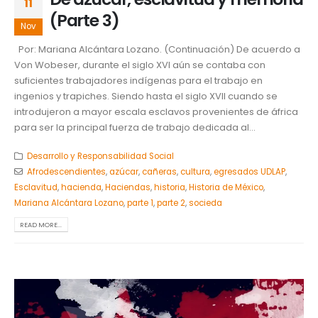
11
(Parte 3)
Nov
Por: Mariana Alcántara Lozano. (Continuación) De acuerdo a
Von Wobeser, durante el siglo XVI aún se contaba con
suficientes trabajadores indígenas para el trabajo en
ingenios y trapiches. Siendo hasta el siglo XVII cuando se
introdujeron a mayor escala esclavos provenientes de áfrica
para ser la principal fuerza de trabajo dedicada al...
Desarrollo y Responsabilidad Social
Afrodescendientes
,
azúcar
,
cañeras
,
cultura
,
egresados UDLAP
,
Esclavitud
,
hacienda
,
Haciendas
,
historia
,
Historia de México
,
Mariana Alcántara Lozano
,
parte 1
,
parte 2
,
socieda
READ MORE...