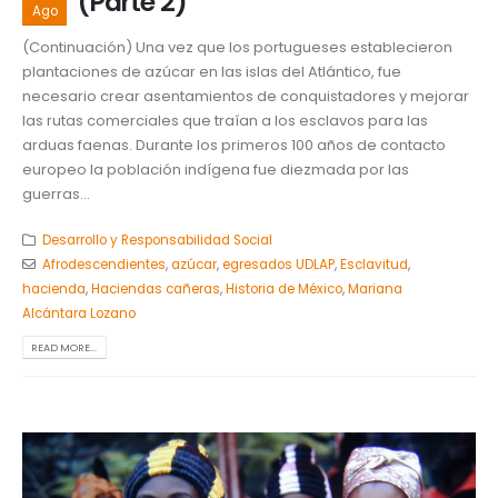
(Parte 2)
Ago
(Continuación) Una vez que los portugueses establecieron
plantaciones de azúcar en las islas del Atlántico, fue
necesario crear asentamientos de conquistadores y mejorar
las rutas comerciales que traían a los esclavos para las
arduas faenas. Durante los primeros 100 años de contacto
europeo la población indígena fue diezmada por las
guerras...
Desarrollo y Responsabilidad Social
Afrodescendientes
,
azúcar
,
egresados UDLAP
,
Esclavitud
,
hacienda
,
Haciendas cañeras
,
Historia de México
,
Mariana
Alcántara Lozano
READ MORE...