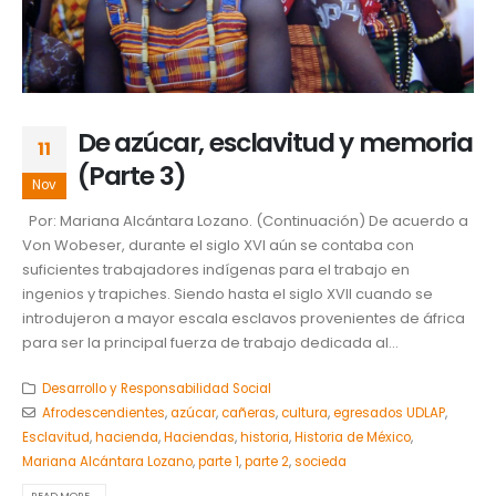
De azúcar, esclavitud y memoria
11
(Parte 3)
Nov
Por: Mariana Alcántara Lozano. (Continuación) De acuerdo a
Von Wobeser, durante el siglo XVI aún se contaba con
suficientes trabajadores indígenas para el trabajo en
ingenios y trapiches. Siendo hasta el siglo XVII cuando se
introdujeron a mayor escala esclavos provenientes de áfrica
para ser la principal fuerza de trabajo dedicada al...
Desarrollo y Responsabilidad Social
Afrodescendientes
,
azúcar
,
cañeras
,
cultura
,
egresados UDLAP
,
Esclavitud
,
hacienda
,
Haciendas
,
historia
,
Historia de México
,
Mariana Alcántara Lozano
,
parte 1
,
parte 2
,
socieda
READ MORE...