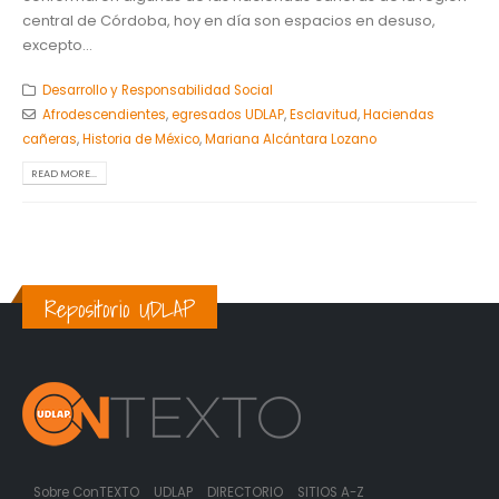
central de Córdoba, hoy en día son espacios en desuso,
excepto...
Desarrollo y Responsabilidad Social
Afrodescendientes
,
egresados UDLAP
,
Esclavitud
,
Haciendas
cañeras
,
Historia de México
,
Mariana Alcántara Lozano
READ MORE...
Repositorio UDLAP
Sobre ConTEXTO
UDLAP
DIRECTORIO
SITIOS A-Z