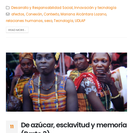
Desarrollo y Responsabilidad Social
,
Innovación y tecnología
afectos
,
Conexión
,
Contexto
,
Mariana Alcántara Lozano
,
relaciones humanas
,
sexo
,
Tecnología
,
UDLAP
READ MORE...
De azúcar, esclavitud y memoria
11