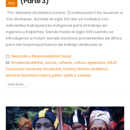
(Parte 3)
Nov
Por: Mariana Alcántara Lozano. (Continuación) De acuerdo a
Von Wobeser, durante el siglo XVI aún se contaba con
suficientes trabajadores indígenas para el trabajo en
ingenios y trapiches. Siendo hasta el siglo XVII cuando se
introdujeron a mayor escala esclavos provenientes de áfrica
para ser la principal fuerza de trabajo dedicada al...
Desarrollo y Responsabilidad Social
Afrodescendientes
,
azúcar
,
cañeras
,
cultura
,
egresados UDLAP
,
Esclavitud
,
hacienda
,
Haciendas
,
historia
,
Historia de México
,
Mariana Alcántara Lozano
,
parte 1
,
parte 2
,
socieda
READ MORE...