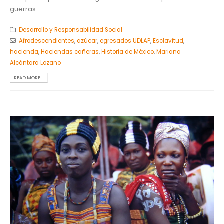
guerras...
Desarrollo y Responsabilidad Social
Afrodescendientes
,
azúcar
,
egresados UDLAP
,
Esclavitud
,
hacienda
,
Haciendas cañeras
,
Historia de México
,
Mariana
Alcántara Lozano
READ MORE...