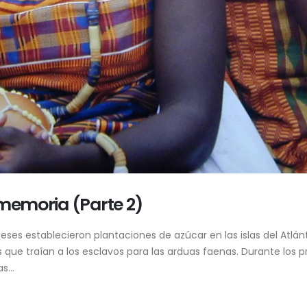
 memoria (Parte 2)
ses establecieron plantaciones de azúcar en las islas del Atlá
 que traían a los esclavos para las arduas faenas. Durante los 
...