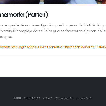
 memoria (Parte 1)
 es parte de una investigación previa que se vio fortalecida por
iversity El complejo de edificios que conformaron algunas de la
cepto...
scendientes
,
egresados UDLAP
,
Esclavitud
,
Haciendas cañeras
,
Histor
Sobre ConTEXTO
UDLAP
DIRECTORIO
SITIOS A-Z