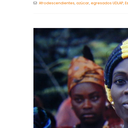
Afrodescendientes
,
azúcar
,
egresados UDLAP
,
E