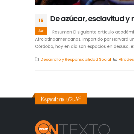
De azúcar, esclavitud y
15
Jun
Resumen El siguiente artículo académico
Afrolatinoamericanos, impartido por Harvard Un
Córdoba, hoy en día son espacios en desuso, ex
Desarrollo y Responsabilidad Social
Afrode
Repositorio UDLAP