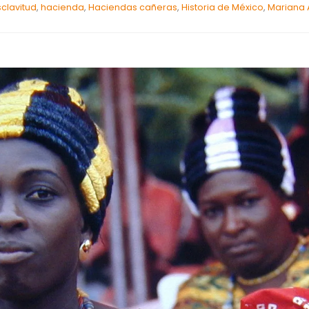
sclavitud
,
hacienda
,
Haciendas cañeras
,
Historia de México
,
Mariana 