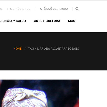
to
Contáctanos
(222) 229-2000
CIENCIA Y SALUD
ARTE Y CULTURA
MÁS
HOME
TAG -
MARIANA ALCÁNTARA LOZANO