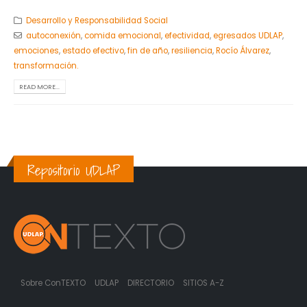
Desarrollo y Responsabilidad Social
autoconexión
,
comida emocional
,
efectividad
,
egresados UDLAP
,
emociones
,
estado efectivo
,
fin de año
,
resiliencia
,
Rocío Álvarez
,
transformación.
READ MORE...
Repositorio UDLAP
Sobre ConTEXTO
UDLAP
DIRECTORIO
SITIOS A-Z