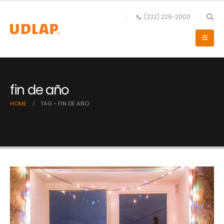
(222) 229-2000
fin de año
HOME
TAG -
FIN DE AÑO