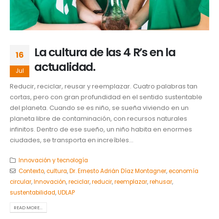
La cultura de las 4 R’s en la
16
actualidad.
Jul
Reducir, reciclar, reusar y reemplazar. Cuatro palabras tan
cortas, pero con gran profundidad en el sentido sustentable
del planeta. Cuando se es niño, se sueña viviendo en un
planeta libre de contaminación, con recursos naturales
infinitos. Dentro de ese sueño, un niño habita en enormes
ciudades, se transporta en increíbles...
Innovación y tecnología
Contexto
,
cultura
,
Dr. Ernesto Adrián Díaz Montagner
,
economía
circular
,
Innovación
,
reciclar
,
reducir
,
reemplazar
,
rehusar
,
sustentabilidad
,
UDLAP
READ MORE...