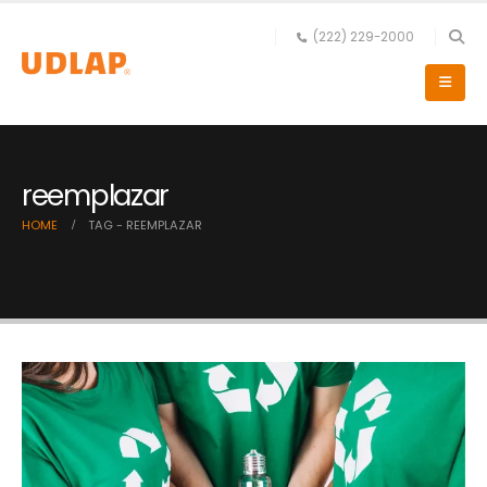
(222) 229-2000
reemplazar
HOME
TAG -
REEMPLAZAR