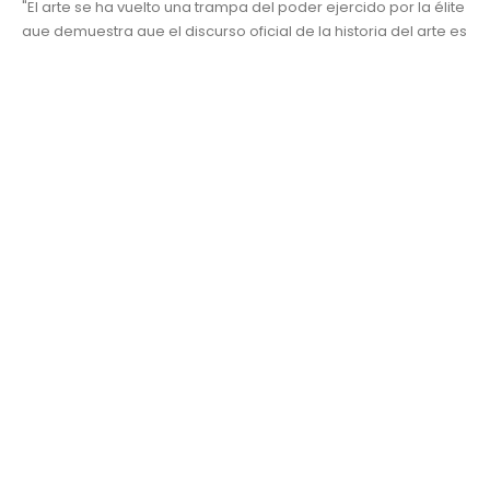
"El arte se ha vuelto una trampa del poder ejercido por la élite
que demuestra que el discurso oficial de la historia del arte es
excluyente…" I. El arte como herramienta discursiva para
excluir y validar el buen gusto Sabemos que el arte nace para
transmitir contenidos, por lo que podemos considerar...
Arte y cultura
arte
,
artistas
,
capital cultural
,
Conexión
,
Contexto
,
cultura
,
élite
,
INEGI
,
México
,
producción artística
,
propaganda
,
UDLAP
READ MORE...