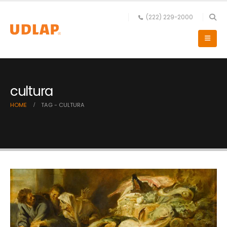
(222) 229-2000
cultura
HOME
TAG -
CULTURA