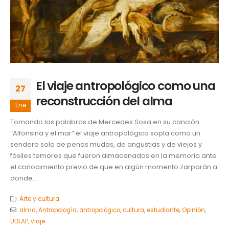
El viaje antropológico como una
27
reconstrucción del alma
Ene
Tomando las palabras de Mercedes Sosa en su canción
“Alfonsina y el mar” el viaje antropológico sopla como un
sendero solo de penas mudas, de angustias y de viejos y
fósiles temores que fueron almacenados en la memoria ante
el conocimiento previo de que en algún momento zarparán a
donde...
Arte y cultura
alma
,
Antropología
,
antropológico
,
cultura
,
estudiante
,
Opinión
,
UDLAP
,
viaje