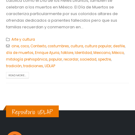
católica como el Día de los Fieles Difuntos, también se
celebran a los muertos en México. El Día de Muertos se
caracteriza particularmente por sus coloridos altares de
ofrendas dedicados a parientes fallecidos pero que sus
familias recuerdan y conmemoran en...
Arte y cultura
cine
,
coco
,
Contexto
,
costumbres
,
cultura
,
cultura popular
,
desfile
,
día de muertos
,
Enrique Ajuria
,
folklore
,
Identidad
,
Mexicano
,
México
,
mitología prehispánica
,
popular
,
recordar
,
sociedad
,
spectre
,
tradición
,
tradiciones
,
UDLAP
READ MORE...
Repositorio UDLAP