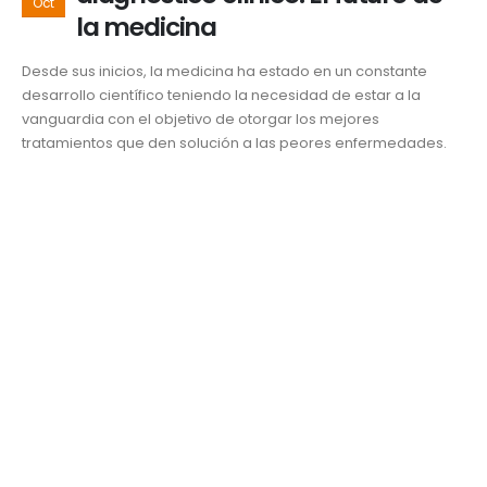
Oct
la medicina
Desde sus inicios, la medicina ha estado en un constante
desarrollo científico teniendo la necesidad de estar a la
vanguardia con el objetivo de otorgar los mejores
tratamientos que den solución a las peores enfermedades.
Gracias a los nuevos descubrimientos, la medicina ha sido
capaz de diagnosticar nuevas condiciones clínicas,...
Innovación y tecnología
Adán Zorrilla Serrato
,
Alina Helena Sánchez Gallardo
,
biocompatibilidad
,
Cáncer
,
diagnósticos clínicos
,
Estudiantes UDLAP
,
nanosensores
,
prácticas médicas
,
tratamiento
READ MORE...