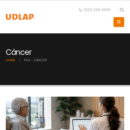
(222) 229-2000
Cáncer
HOME
TAG -
CÁNCER