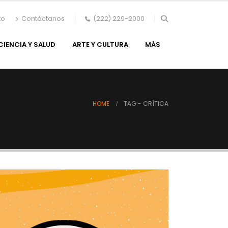
to
Contáctanos
(222) 229-2000
CIENCIA Y SALUD
ARTE Y CULTURA
MÁS
HOME
TAG -
CRÍTICA