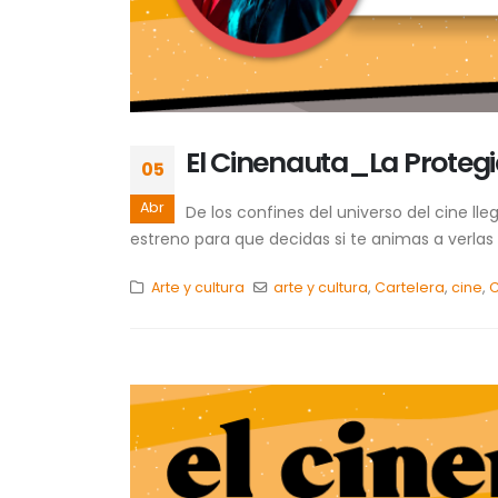
El Cinenauta_La Proteg
05
Abr
De los confines del universo del cine l
estreno para que decidas si te animas a verlas o 
Arte y cultura
arte y cultura
,
Cartelera
,
cine
,
C