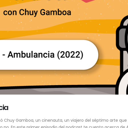
cia
legó Chuy Gamboa, un cinenauta, un viajero del séptimo arte qu
 o no. En este primer episodio del podcast te cuento acerca de A