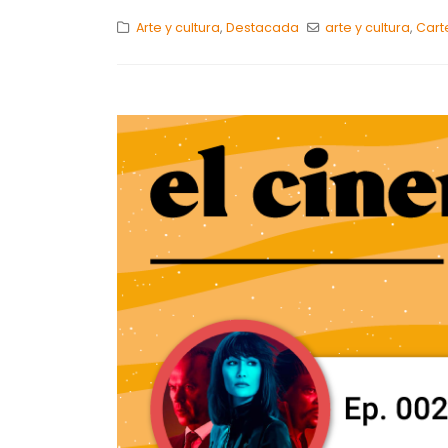
Arte y cultura
,
Destacada
arte y cultura
,
Cart