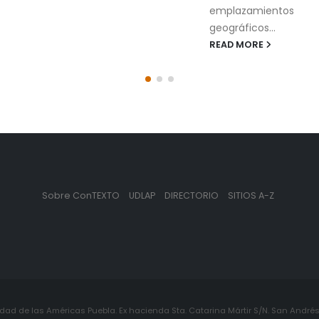
emplazamientos
textos recopilados
geográficos...
caminando...
READ MORE
READ MORE
Sobre ConTEXTO
UDLAP
DIRECTORIO
SITIOS A-Z
ad de las Américas Puebla. Ex hacienda Sta. Catarina Mártir S/N. San Andrés 