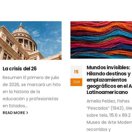
Mundos invisibles:
Contracartografí
24
Hilando destinos y
cholulteca de dos
emplazamientos
conflictos
Mar
geográficos en el Arte
socioambientales
Latinoamericano
La contracartografía 
Amelia Peláez, Fishes
dos conflictos
“Pescados” (1943), óleo
socioambientales en
sobre tela, 115.6 x 89.2 cm,
Cholula es un proyec
Museo de Arte Moderno Los
artístico compuesto 
recorridos y
imágenes, conversaci