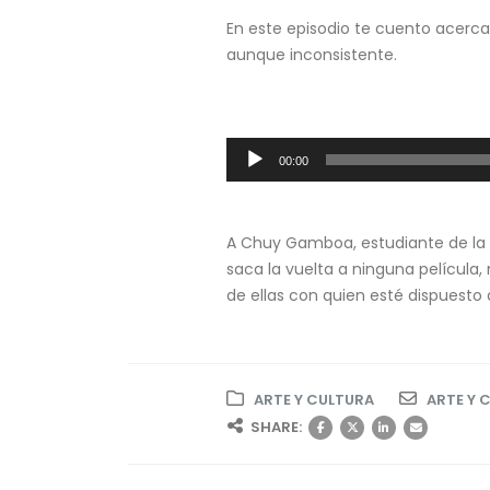
En este episodio te cuento acerca d
aunque inconsistente.
Reproductor
00:00
de
audio
A Chuy Gamboa, estudiante de la M
saca la vuelta a ninguna película
de ellas con quien esté dispuesto 
ARTE Y CULTURA
ARTE Y 
SHARE: