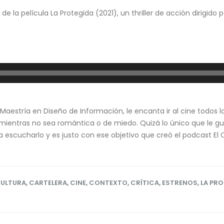
e la película La Protegida (2021), un thriller de acción dirigido
aestría en Diseño de Información, le encanta ir al cine todos l
, mientras no sea romántica o de miedo. Quizá lo único que le gu
a escucharlo y es justo con ese objetivo que creó el podcast El 
CULTURA
,
CARTELERA
,
CINE
,
CONTEXTO
,
CRÍTICA
,
ESTRENOS
,
LA PR