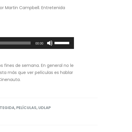
 por Martin Campbell. Entretenida
Utiliza
00:00
las
teclas
de
os fines de semana. En general no le
flecha
sta más que ver películas es hablar
arriba/abajo
Cinenauta.
para
aumentar
o
disminuir
OTEGIDA
,
PELÍCULAS
,
UDLAP
el
volumen.