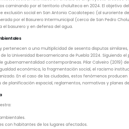
s caminando por el territorio cholulteca en 2024. El objetivo de
 exclusión social en San Antonio Cacalotepec (al suroriente de
rada por el Basurero Intermunicipal (cerca de San Pedro Cholul
 el basurero y en defensa del agua.
mbientales
 y pertenecen a una multiplicidad de sesenta disputas similares, 
n de la Universidad Iberoamericana de Puebla 2024. Siguiendo el
s de gubernamentalidad contemporáneas. Pilar Calveiro (2019) d
ualdad económica, la fragmentación social, el racismo instituci
anizado. En el caso de las ciudades, estos fenómenos producen 
 de planificación espacial, reglamentos, normativas y planes de 
a
estra:
oambientales.
 con habitantes de los lugares afectados.