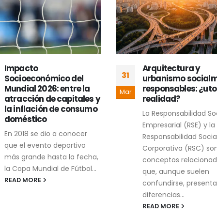
Arquitectura y
Siempre quise vivir
30
urbanismo socialmente
eventos históricos,
responsables: ¿utopía o
no como estos
Mar
realidad?
El planeta atraviesa 
La Responsabilidad Social
difíciles de predecir y
Empresarial (RSE) y la
más de interpretar. El
Responsabilidad Social
inició con un ataque
Corporativa (RSC) son
armado a...
conceptos relacionados
READ MORE
que, aunque suelen
confundirse, presentan
diferencias...
READ MORE