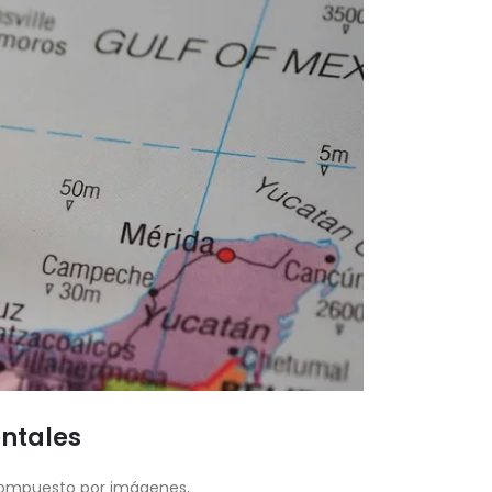
entales
 compuesto por imágenes,