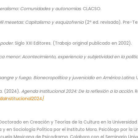
liberalismo: Comunidades y autonomías
. CLACSO.
il mesetas: Capitalismo y esquizofrenia
(2ª ed. revisada). Pre-Te
l poder
. Siglo XXI Editores. (Trabajo original publicado en 2002).
ica menor: Acontecimiento, experiencia y subjetividad en la polít
sangre y fuego. Bionecropolítica y juvenicidio en América Latina
.
a. (2024).
Agenda Institucional 2024: De la reflexión a la acción
. 
daInstitucional2024/
 Doctorado en Creación y Teorías de la Cultura en la Universida
a y en Sociología Política por el Instituto Mora. Psicólogo por l
Escuela Mexicana de Psicodrama. Colabora con el Seminario Unive