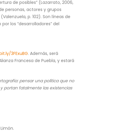
rtura de posibles” (Lazarrato, 2006,
e de personas, actores y grupos
 (Valenzuela, p. 102). Son líneas de
 por los “desarrolladores” del
bit.ly/3FExuBG
. Además, será
Alianza Francesa de Puebla, y estará
cartografía: pensar una política que no
 y portan fatalmente las existencias
a Limón.