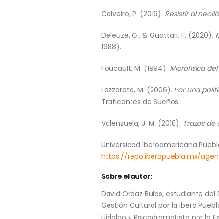
Calveiro, P. (2019).
Resistir al neo
Deleuze, G., & Guattari, F. (2020).
M
1988).
Foucault, M. (1994).
Microfísica de
Lazzarato, M. (2006).
Por una polít
Traficantes de Sueños.
Valenzuela, J. M. (2018).
Trazos de 
Universidad Iberoamericana Puebl
https://repo.iberopuebla.mx/agen
Sobre el autor:
David Ordaz Bulos, estudiante del
Gestión Cultural por la Ibero Puebl
Hidalgo y Psicodramatista por la 