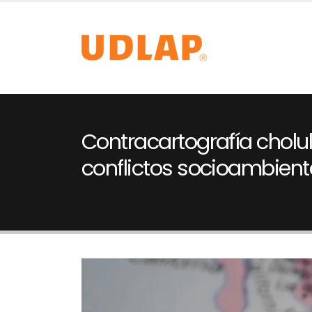
Contracartografía cholu
conflictos socioambient