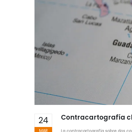
Contracartografía c
24
MAR
La contracartografía sobre dos c