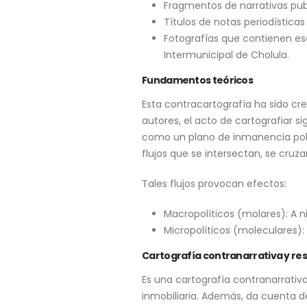
Fragmentos de narrativas publi
Títulos de notas periodísticas
Fotografías que contienen es
Intermunicipal de Cholula.
Fundamentos teóricos
Esta contracartografía ha sido cre
autores, el acto de cartografiar s
como un plano de inmanencia pobl
flujos que se intersectan, se cruza
Tales flujos provocan efectos:
Macropolíticos (molares): A ni
Micropolíticos (moleculares): A
Cartografía contranarrativa y res
Es una cartografía contranarrativ
inmobiliaria. Además, da cuenta d