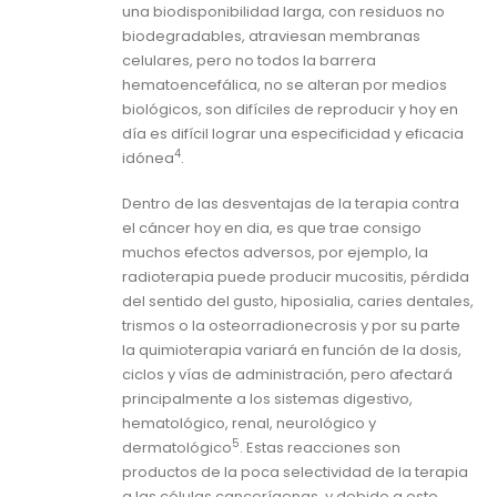
una biodisponibilidad larga, con residuos no
biodegradables, atraviesan membranas
celulares, pero no todos la barrera
hematoencefálica, no se alteran por medios
biológicos, son difíciles de reproducir y hoy en
día es difícil lograr una especificidad y eficacia
4
idónea
.
Dentro de las desventajas de la terapia contra
el cáncer hoy en dia, es que trae consigo
muchos efectos adversos, por ejemplo, la
radioterapia puede producir mucositis, pérdida
del sentido del gusto, hiposialia, caries dentales,
trismos o la osteorradionecrosis y por su parte
la quimioterapia variará en función de la dosis,
ciclos y vías de administración, pero afectará
principalmente a los sistemas digestivo,
hematológico, renal, neurológico y
5
dermatológico
. Estas reacciones son
productos de la poca selectividad de la terapia
a las células cancerígenas, y debido a esto