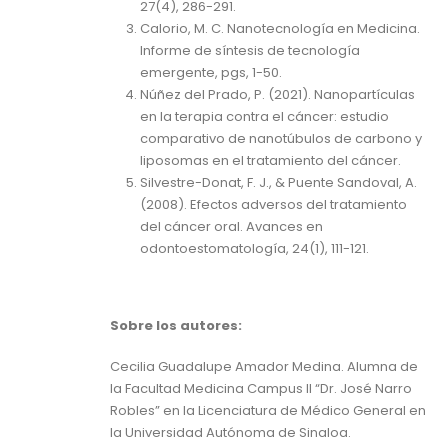
27(4), 286-291.
Calorio, M. C. Nanotecnología en Medicina.
Informe de síntesis de tecnología
emergente, pgs, 1-50.
Núñez del Prado, P. (2021). Nanopartículas
en la terapia contra el cáncer: estudio
comparativo de nanotúbulos de carbono y
liposomas en el tratamiento del cáncer.
Silvestre-Donat, F. J., & Puente Sandoval, A.
(2008). Efectos adversos del tratamiento
del cáncer oral. Avances en
odontoestomatología, 24(1), 111-121.
Sobre los autores:
Cecilia Guadalupe Amador Medina. Alumna de
la Facultad Medicina Campus II “Dr. José Narro
Robles” en la Licenciatura de Médico General en
la Universidad Autónoma de Sinaloa.