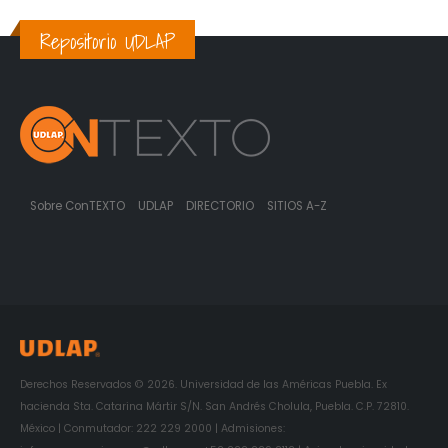
Repositorio UDLAP
Sobre ConTEXTO
UDLAP
DIRECTORIO
SITIOS A-Z
Derechos Reservados © 2026. Universidad de las Américas Puebla. Ex
hacienda Sta. Catarina Mártir S/N. San Andrés Cholula, Puebla. C.P. 72810.
México | Conmutador: 222 229 2000 | Admisiones: