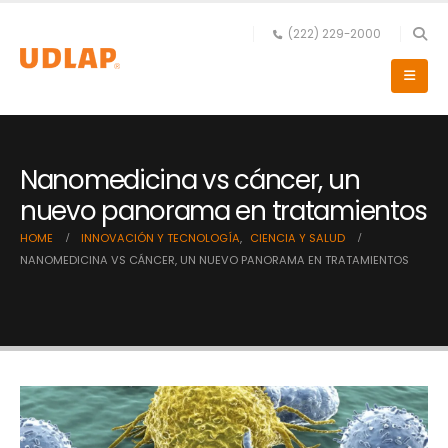
(222) 229-2000
Nanomedicina vs cáncer, un
nuevo panorama en tratamientos
HOME
INNOVACIÓN Y TECNOLOGÍA
,
CIENCIA Y SALUD
NANOMEDICINA VS CÁNCER, UN NUEVO PANORAMA EN TRATAMIENTOS