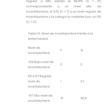
regular a alto siendo el 96,9% (n = 31)
correspondiente a un nivel alto de
incertidumbre, el 3,1% (n = 1) a un nivel regular de
incertidumbre y la categoría restante tuvo un 0%
(n = 0).
Tabla 10. Nivel de incertidumbre frente a la
enfermedad
Nivel de
F
%
incertidumbre
<59 Bajo nivel de
0
0
incertidumbre
59 a 87 Regular
nivel de
1
3,1
incertidumbre
>87 Alto nivel de
31
96,9
incertidumbre