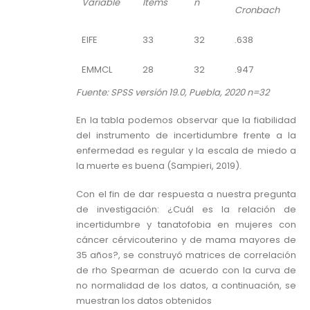
Variable
Ítems
n
Cronbach
EIFE
33
32
.638
EMMCL
28
32
.947
Fuente: SPSS versión 19.0, Puebla, 2020 n=32
En la tabla podemos observar que la fiabilidad
del instrumento de incertidumbre frente a la
enfermedad es regular y la escala de miedo a
la muerte es buena (Sampieri, 2019).
Con el fin de dar respuesta a nuestra pregunta
de investigación: ¿Cuál es la relación de
incertidumbre y tanatofobia en mujeres con
cáncer cérvicouterino y de mama mayores de
35 años?, se construyó matrices de correlación
de rho Spearman de acuerdo con la curva de
no normalidad de los datos, a continuación, se
muestran los datos obtenidos