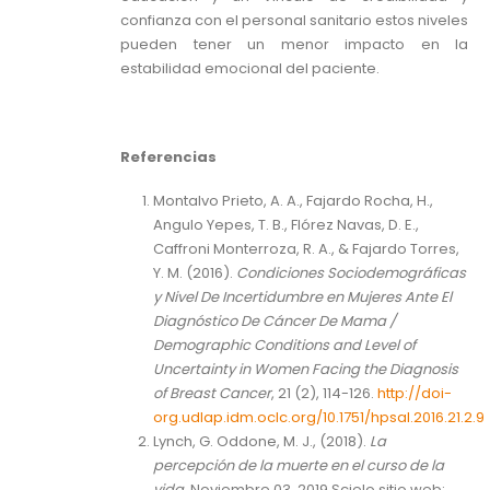
confianza con el personal sanitario estos niveles
pueden tener un menor impacto en la
estabilidad emocional del paciente.
Referencias
Montalvo Prieto, A. A., Fajardo Rocha, H.,
Angulo Yepes, T. B., Flórez Navas, D. E.,
Caffroni Monterroza, R. A., & Fajardo Torres,
Y. M. (2016).
Condiciones Sociodemográficas
y Nivel De Incertidumbre en Mujeres Ante El
Diagnóstico De Cáncer De Mama /
Demographic Conditions and Level of
Uncertainty in Women Facing the Diagnosis
of Breast Cancer
, 21 (2), 114-126.
http://doi-
org.udlap.idm.oclc.org/10.1751/hpsal.2016.21.2.9
Lynch, G. Oddone, M. J., (2018).
La
percepción de la muerte en el curso de la
vida.
Noviembre 03, 2019 Scielo sitio web: