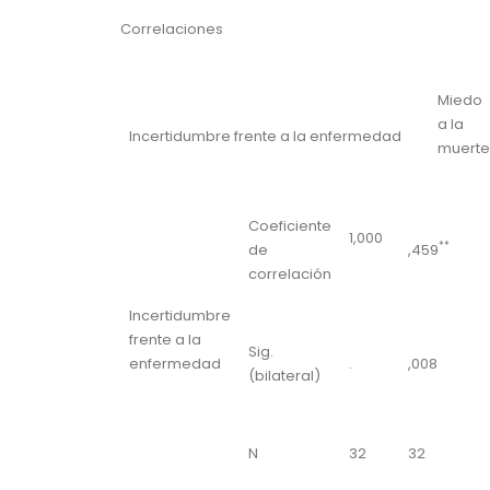
Correlaciones
Miedo
a la
Incertidumbre frente a la enfermedad
muerte
Coeficiente
1,000
**
de
,459
correlación
Incertidumbre
frente a la
Sig.
enfermedad
.
,008
(bilateral)
N
32
32