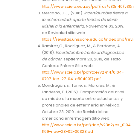
http://www.scielo.edu.uy/pdf/rcs/v30n40/v30
Mercado, J. J., (2016).
Incertidumbre frente a
la enfermedad: aporte teórico de Merle
Mishel a la enfermería.
Noviembre 03, 2019,
de Revisalud sitio web:
https://revistas.unisucre.edu.co/index.php/rev
Ramírez,C., Rodríguez, M., & Perdomo, A.
(2018).
Incertidumbre frente al diagnóstico
de cáncer.
septiembre 20, 2019, de Texto
Contexto Enferm Sitio web:
http://www.scielo.br/pdf/tce/v27n4/0104-
0707-tce-27-04-e5040017.pdf
Mondragón, E., Torre, E., Morales, M., &
Landeros, E. (2015). Comparación del nivel
de miedo a la muerte entre estudiantes y
profesionales de enfermería en México.
Octubre 23, 2019 , de Revista latino
americana enfermagem Sitio web:
http://www.scielo.br/pdf/rlae/v23n2/es_0104-
1169-rlae-23-02-00323.pd