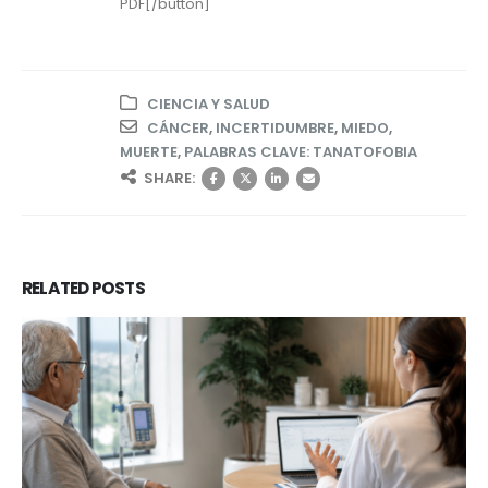
PDF[/button]
CIENCIA Y SALUD
CÁNCER
,
INCERTIDUMBRE
,
MIEDO
,
MUERTE
,
PALABRAS CLAVE: TANATOFOBIA
SHARE:
RELATED
POSTS