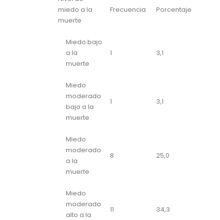
miedo a la
Frecuencia
Porcentaje
muerte
Miedo bajo
a la
1
3,1
muerte
Miedo
moderado
1
3,1
bajo a la
muerte
Miedo
moderado
8
25,0
a la
muerte
Miedo
moderado
11
34,3
alto a la