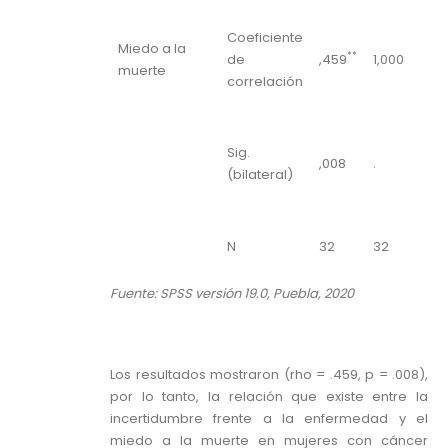
Coeficiente
Miedo a la
**
de
,459
1,000
muerte
correlación
Sig.
,008
.
(bilateral)
N
32
32
Fuente: SPSS versión 19.0, Puebla, 2020
Los resultados mostraron (rho = .459, p = .008),
por lo tanto, la relación que existe entre la
incertidumbre frente a la enfermedad y el
miedo a la muerte en mujeres con cáncer