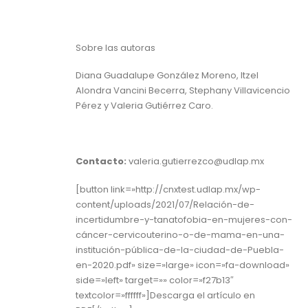
Sobre las autoras
Diana Guadalupe González Moreno, Itzel
Alondra Vancini Becerra, Stephany Villavicencio
Pérez y Valeria Gutiérrez Caro.
Contacto:
valeria.gutierrezco@udlap.mx
[button link=»http://cnxtest.udlap.mx/wp-
content/uploads/2021/07/Relación-de-
incertidumbre-y-tanatofobia-en-mujeres-con-
cáncer-cervicouterino-o-de-mama-en-una-
institución-pública-de-la-ciudad-de-Puebla-
en-2020.pdf» size=»large» icon=»fa-download»
side=»left» target=»» color=»f27b13″
textcolor=»ffffff»]Descarga el artículo en