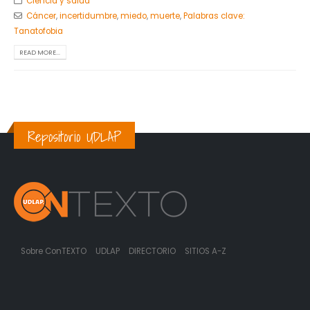
Ciencia y salud
Cáncer
,
incertidumbre
,
miedo
,
muerte
,
Palabras clave:
Tanatofobia
READ MORE...
Repositorio UDLAP
Sobre ConTEXTO
UDLAP
DIRECTORIO
SITIOS A-Z