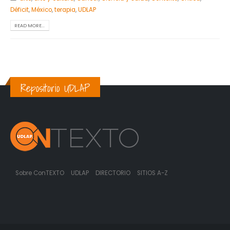
Déficit
,
México
,
terapia
,
UDLAP
READ MORE...
Repositorio UDLAP
Sobre ConTEXTO
UDLAP
DIRECTORIO
SITIOS A-Z