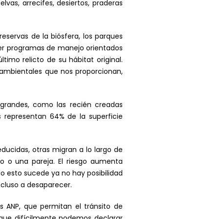
as, arrecifes, desiertos, praderas
eservas de la biósfera, los parques
ener programas de manejo orientados
imo relicto de su hábitat original.
s ambientales que nos proporcionan,
 grandes, como las recién creadas
s representan 64% de la superficie
ducidas, otras migran a lo largo de
o o una pareja. El riesgo aumenta
do esto sucede ya no hay posibilidad
ncluso a desaparecer.
s ANP, que permitan el tránsito de
que difícilmente podemos declarar