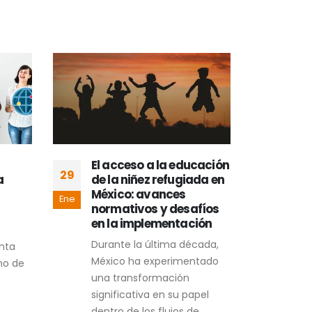
El acceso a la educación
La 
29
05
a
de la niñez refugiada en
Síd
México: avances
la 
Ene
Ene
normativos y desafíos
La n
en la implementación
Beac
Durante la última década,
nta
del 
México ha experimentado
no de
conc
una transformación
huma
significativa en su papel
REA
dentro de los flujos de