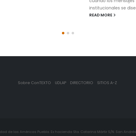
cuando los mensajes
institucionales se dise
READ MORE
Sobre ConTEXTO
UDLAP
DIRECTORIO
SITIOS A-Z
ad de las Américas Puebla. Ex hacienda Sta. Catarina Mártir S/N. San Andrés 