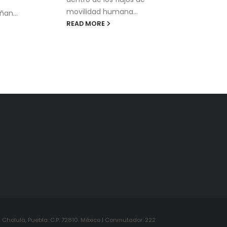
movilidad humana...
ñan...
READ MORE
Cholula, Puebla. C.P. 72810. México | Conmutador: 222