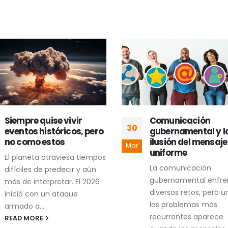
Siempre quise vivir
Comunicación
30
eventos históricos, pero
gubernamental y l
no como estos
ilusión del mensaje
Mar
uniforme
El planeta atraviesa tiempos
La comunicación
difíciles de predecir y aún
gubernamental enfre
más de interpretar. El 2026
diversos retos, pero u
inició con un ataque
los problemas más
armado a...
recurrentes aparece
READ MORE