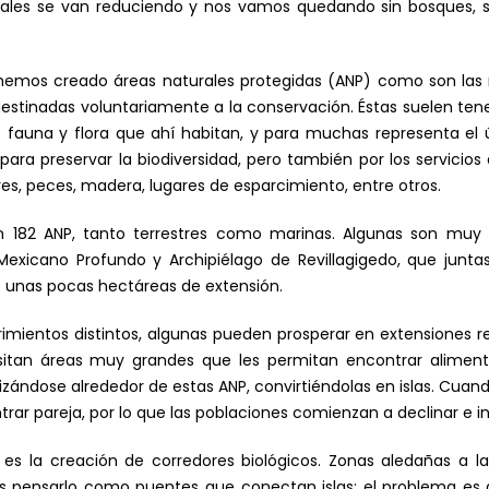
les se van reduciendo y nos vamos quedando sin bosques, selv
, hemos creado áreas naturales protegidas (ANP) como son las r
 destinadas voluntariamente a la conservación. Éstas suelen t
fauna y flora que ahí habitan, y para muchas representa el últ
para preservar la biodiversidad, pero también por los servicio
es, peces, madera, lugares de esparcimiento, entre otros.
ten 182 ANP, tanto terrestres como marinas. Algunas son muy
 Mexicano Profundo y Archipiélago de Revillagigedo, que junta
e unas pocas hectáreas de extensión.
mientos distintos, algunas pueden prosperar en extensiones re
sitan áreas muy grandes que les permitan encontrar aliment
izándose alrededor de estas ANP, convirtiéndolas en islas. Cuan
rar pareja, por lo que las poblaciones comienzan a declinar e i
es la creación de corredores biológicos. Zonas aledañas a la
s pensarlo como puentes que conectan islas; el problema es 