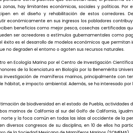
 zonas, hay limitantes económicas, sociales y políticas. Por 
icipen en el diseño y rehabilitación de estos corredores.
ir económicamente en sus ingresos los pobladores contribuye
eciben beneficios como mejor pesca, cosechas certificadas q
pueden ser acreedores a estímulos gubernamentales como pago
el éxito es el desarrollo de modelos económicos que permitan i
ue no degraden el entorno o agoten sus recursos naturales.
ro en Ecología Marina por el Centro de Investigación Científic
honores de la licenciatura en Biología por la Benemérita Univ
la investigación de mamíferos marinos, principalmente con t
e hábitat, e impacto ambiental. Además, se ha interesado por la
timación de biodiversidad en el estado de Puebla, actividades d
bos marinos de California al sur del Golfo de California, igual
norte y la foca común en todas las islas al occidente de la penín
 diversos congresos de su disciplina, en 10 de ellos ha parti
mbro de la Sociedad Mexicana de Mamíferos Marinos (SOMEMA)