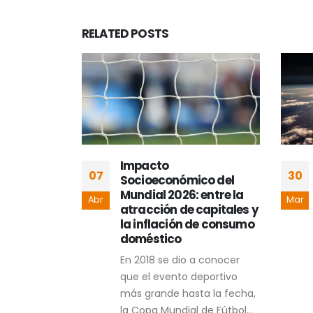
RELATED
POSTS
r al
Impacto
07
30
análisis
Socioeconómico del
ernanza
Mundial 2026: entre la
Abr
Mar
eriodismo
atracción de capitales y
la inflación de consumo
rrera afín a
doméstico
n, todo
En 2018 se dio a conocer
ina, de
que el evento deportivo
igada,
más grande hasta la fecha,
teorías
la Copa Mundial de Fútbol...