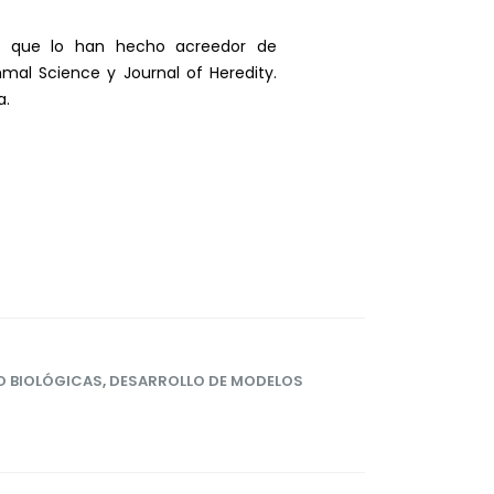
nto que lo han hecho acreedor de
al Science y Journal of Heredity.
a.
O BIOLÓGICAS
,
DESARROLLO DE MODELOS