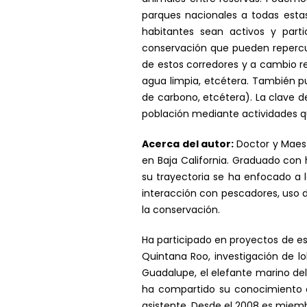
parques nacionales a todas estas
habitantes sean activos y part
conservación que pueden repercut
de estos corredores y a cambio r
agua limpia, etcétera. También 
de carbono, etcétera). La clave d
población mediante actividades q
Acerca del autor:
Doctor y Maest
en Baja California. Graduado con 
su trayectoria se ha enfocado a 
interacción con pescadores, uso d
la conservación.
Ha participado en proyectos de es
Quintana Roo, investigación de lo
Guadalupe, el elefante marino del 
ha compartido su conocimiento en
asistente. Desde el 2008 es mie