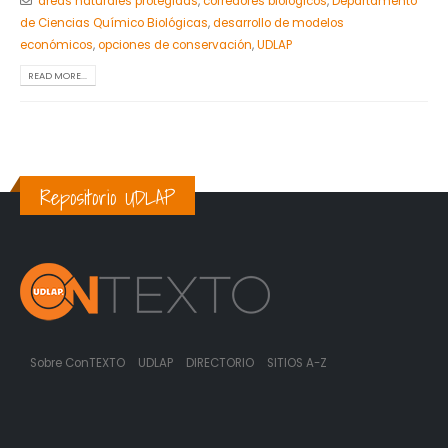
áreas naturales protegidas
,
corredores biológicos
,
Departamento
de Ciencias Químico Biológicas
,
desarrollo de modelos
económicos
,
opciones de conservación
,
UDLAP
READ MORE...
Repositorio UDLAP
Sobre ConTEXTO
UDLAP
DIRECTORIO
SITIOS A-Z