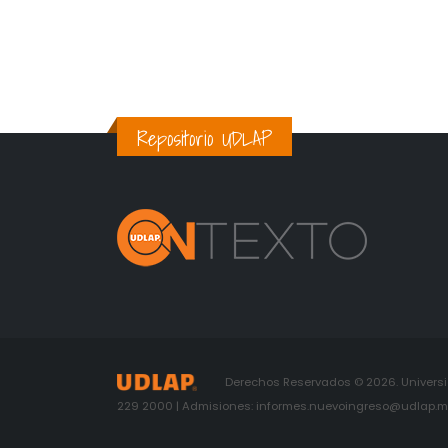
Repositorio UDLAP
Derechos Reservados © 2026. Universid
229 2000 | Admisiones: informes.nuevoingreso@udlap.mx 