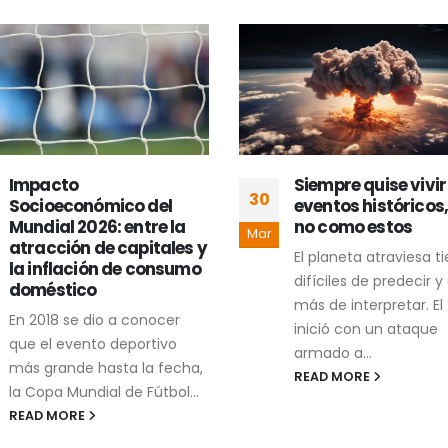
Siempre quise vivir
Comunicación
30
eventos históricos, pero
gubernamental y l
no como estos
ilusión del mensaje
Mar
uniforme
El planeta atraviesa tiempos
La comunicación
difíciles de predecir y aún
gubernamental enfre
más de interpretar. El 2026
diversos retos, pero u
inició con un ataque
los problemas más
armado a...
recurrentes aparece
READ MORE
cuando los mensajes
institucionales se dise
READ MORE