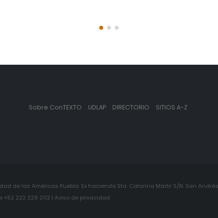
Sobre ConTEXTO
UDLAP
DIRECTORIO
SITIOS A-Z
ad de las Américas Puebla. Ex hacienda Sta. Catarina Mártir S/N. San Andrés 
+52 222 229 2112 | Aviso de privacidad