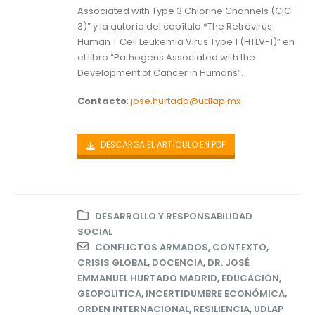
Associated with Type 3 Chlorine Channels (ClC-
3)” y la autoría del capítulo *The Retrovirus
Human T Cell Leukemia Virus Type 1 (HTLV-1)” en
el libro “Pathogens Associated with the
Development of Cancer in Humans”.
Contacto
:
jose.hurtado@udlap.mx
DESCARGA EL ARTÍCULO EN PDF
DESARROLLO Y RESPONSABILIDAD
SOCIAL
CONFLICTOS ARMADOS
,
CONTEXTO
,
CRISIS GLOBAL
,
DOCENCIA
,
DR. JOSÉ
EMMANUEL HURTADO MADRID
,
EDUCACIÓN
,
GEOPOLITICA
,
INCERTIDUMBRE ECONÓMICA
,
ORDEN INTERNACIONAL
,
RESILIENCIA
,
UDLAP