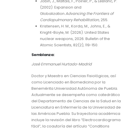
Jobin, J., Maltais, F., Poirier, P., & LeBlanc, P.
(2002). Expansion and
Globalization.
Advancing the Frontiers of
Cardiopulmonary Rehabilitation
, 255.
Kristensen, H. M., Korda, M., Johns, E., &
Knight-Boyle, M. (2026). United States
nuclear weapons, 2026. Bulletin of the
Atomic Scientists, 82(2), 119-150.
Semblanza:
José Emmanuel Hurtado-Madrid
Doctor y Maestro en Ciencias Fisiológicas, así
como Licenciado en Biomedicina por la
Benemérita Universidad Autónoma de Puebla.
Actualmente se desempeña como catedrático
del Departamento de Ciencias de la Salud en la
Licenciatura en Enfermería de la Universidad de
las Américas Puebla. Su trayectoria académica
incluye la revisión del libro “Electrocardiograma
fácil”, la coautoría del artículo “Conditions