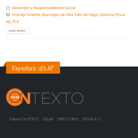
Desarrollo y Responsabilidad Social
manejo forestal
,
Municipio de Villa Sola de Vega
,
Oaxaca
,
Pinus
sp.
,
PLJI
READ MORE...
Repositorio UDLAP
Sobre ConTEXTO
UDLAP
DIRECTORIO
SITIOS A-Z