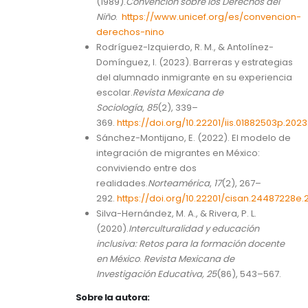
(1989).
Convención sobre los Derechos del
Niño
.
https://www.unicef.org/es/convencion-
derechos-nino
Rodríguez-Izquierdo, R. M., & Antolínez-
Domínguez, I. (2023). Barreras y estrategias
del alumnado inmigrante en su experiencia
escolar.
Revista Mexicana de
Sociología
,
85
(2), 339–
369.
https://doi.org/10.22201/iis.01882503p.202
Sánchez-Montijano, E. (2022). El modelo de
integración de migrantes en México:
conviviendo entre dos
realidades.
Norteamérica
,
17
(2), 267–
292.
https://doi.org/10.22201/cisan.24487228e.
Silva-Hernández, M. A., & Rivera, P. L.
(2020).
Interculturalidad y educación
inclusiva: Retos para la formación docente
en México
.
Revista Mexicana de
Investigación Educativa, 25
(86), 543–567.
Sobre la autora: