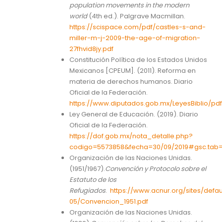
population movements in the modern
world
(4th ed.). Palgrave Macmillan.
https://scispace.com/pdf/castles-s-and-
miller-m-j-2009-the-age-of-migration-
27fhvid8jy.pdf
Constitución Política de los Estados Unidos
Mexicanos [CPEUM]. (2011). Reforma en
materia de derechos humanos. Diario
Oficial de la Federación.
https://www.diputados.gob.mx/LeyesBiblio/pd
Ley General de Educación. (2019). Diario
Oficial de la Federación.
https://dof.gob.mx/nota_detalle.php?
codigo=5573858&fecha=30/09/2019#gsc.tab
Organización de las Naciones Unidas.
(1951/1967).
Convención y Protocolo sobre el
Estatuto de los
Refugiados
.
https://www.acnur.org/sites/defaul
05/Convencion_1951.pdf
Organización de las Naciones Unidas.