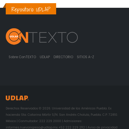
Repositorio UDLAP
Sobre ConTEXTO
UDLAP
DIRECTORIO
SITIOS A-Z
Derechos Reservados © 2026. Universidad de las Américas Puebla. Ex
hacienda Sta. Catarina Mártir S/N. San Andrés Cholula, Puebla. C.P. 72810.
México | Conmutador: 222 229 2000 | Admisiones:
informes.nuevoingreso@udlap.mx +52 222 229 2112 | Aviso de privacidad