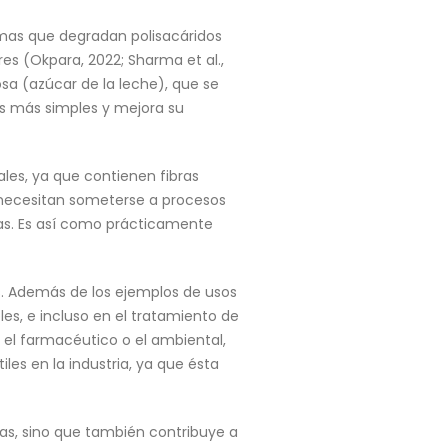
zimas que degradan polisacáridos
s (Okpara, 2022; Sharma et al.,
osa (azúcar de la leche), que se
es más simples y mejora su
ales, ya que contienen fibras
es necesitan someterse a procesos
as. Es así como prácticamente
s. Además de los ejemplos de usos
les, e incluso en el tratamiento de
mo el farmacéutico o el ambiental,
les en la industria, ya que ésta
mas, sino que también contribuye a