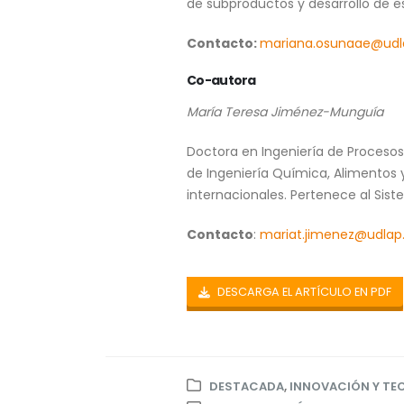
de subproductos y desarrollo de es
Contacto:
mariana.osunaae@udl
Co-autora
María Teresa Jiménez-Munguía
Doctora en Ingeniería de Procesos
de Ingeniería Química, Alimentos y
internacionales. Pertenece al Siste
Contacto
:
mariat.jimenez@udlap
DESCARGA EL ARTÍCULO EN PDF
DESTACADA
,
INNOVACIÓN Y TE