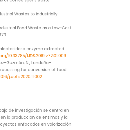
is of coffee spent waste.
dustrial Wastes to Industrially
o-Industrial Food Waste as a Low-Cost
1373.
-galactosidase enzyme extracted
.org/10.33785/IJDS.2019.v72i01.009
írez-Guzmán, N., Londoño-
processing for conversion of food
1016/j.cofs.2020.11.002
bajo de investigación se centra en
 en la producción de enzimas y la
proyectos enfocados en valorización