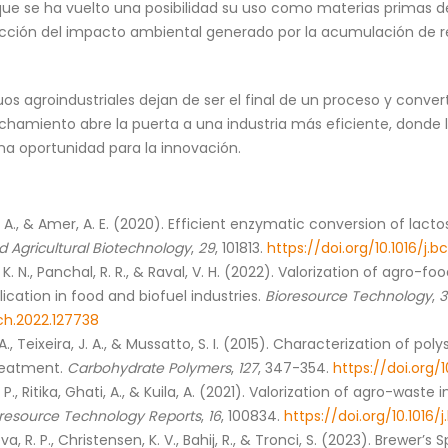
que se ha vuelto una posibilidad su uso como materias primas d
ión del impacto ambiental generado por la acumulación de resi
os agroindustriales dejan de ser el final de un proceso y converti
chamiento abre la puerta a una industria más eficiente, donde 
a oportunidad para la innovación.
. A., & Amer, A. E. (2020). Efficient enzymatic conversion of lacto
d Agricultural Biotechnology
,
29
, 101813.
https://doi.org/10.1016/j.b
ut, K. N., Panchal, R. R., & Raval, V. H. (2022). Valorization of agr
cation in food and biofuel industries.
Bioresource Technology
,
3
ech.2022.127738
. A., Teixeira, J. A., & Mussatto, S. I. (2015). Characterization of
treatment.
Carbohydrate Polymers
,
127
, 347-354.
https://doi.org/1
 P., Ritika, Ghati, A., & Kuila, A. (2021). Valorization of agro-wast
resource Technology Reports
,
16
, 100834.
https://doi.org/10.1016/
teva, R. P., Christensen, K. V., Bahij, R., & Tronci, S. (2023). Brewer