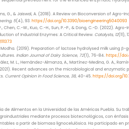
ep sequential pretreatment for the enhanced enzymatic hydrolys
iams, G., & Jaiswal, A. (2018). A Review on Bioconversion of Agro-In
eering
,
5
(4), 93.
https://doi.org/10.3390/bioengineering5040093
P., Chen, C.-W., Kuo, C.-H., Sun, P.-P., & Dong, C.-D. (2022). Agr
uction of Industrial Enzymes: A Critical Review.
Catalysts
,
12
(11), 
2111373
M Modha. (2019). Preparation of lactose hydrolysed milk using β
cultures.
Indian Journal of Dairy Science
,
72
(1), 76-84.
https://doi
lez, M. L., Hernández-Almanza, A., Martínez-Medina, G. A., Ram
N. (2021). Recent advances on the microbiological and enzymatic 
ts.
Current Opinion in Food Science
,
38
, 40-45.
https://doi.org/10.
a de Alimentos en la Universidad de las Américas Puebla. Su tra
roindustriales mediante procesos biotecnológicos, con énfasis
ntables a partir de biomasa lignocelulósica. Ha participado en 