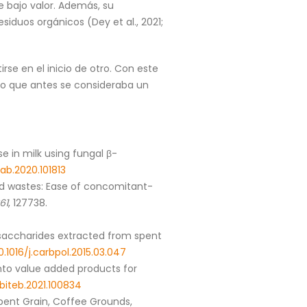
e bajo valor. Además, su
duos orgánicos (Dey et al., 2021;
rse en el inicio de otro. Con este
lo que antes se consideraba un
se in milk using fungal β-
cab.2020.101813
o-food wastes: Ease of concomitant-
61
, 127738.
 polysaccharides extracted from spent
0.1016/j.carbpol.2015.03.047
e into value added products for
j.biteb.2021.100834
’s Spent Grain, Coffee Grounds,