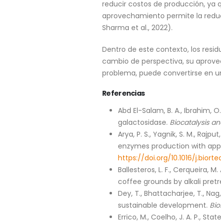
reducir costos de producción, ya 
aprovechamiento permite la reducc
Sharma et al., 2022).
Dentro de este contexto, los residu
cambio de perspectiva, su aprove
problema, puede convertirse en un
Referencias
Abd El-Salam, B. A., Ibrahim, O
galactosidase.
Biocatalysis an
Arya, P. S., Yagnik, S. M., Rajp
enzymes production with appli
https://doi.org/10.1016/j.biort
Ballesteros, L. F., Cerqueira, M
coffee grounds by alkali pre
Dey, T., Bhattacharjee, T., Nag,
sustainable development.
Bio
Errico, M., Coelho, J. A. P., Sta