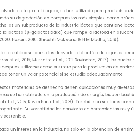
salvado de trigo o el bagazo, se han utilizado para producir en
itando su degradación en compuestos más simples, como azúcare
leche, es un subproducto de la industria láctea que contiene lact
o la lactasa (β-galactosidasa) que rompe la lactosa en azúcar
, 2020; Husain, 2010; Shrushti Makwana & H M Modha, 2019).
os de utilizarse, como los derivados del café o de algunos cere
s et al., 2015; Mussatto et al., 2011; Ravindran, 2017), los cual
 después utilizarse como sustrato para la producción de enzim
ede tener un valor potencial si se estudia adecuadamente.
 estos materiales de deshecho tienen aplicaciones muy diversa
nzimas se han utilizado en la producción de energía, biocombustib
Raol et al., 2015; Ravindran et al., 2018). También en sectores co
portante. Su versatilidad las convierte en herramientas muy úti
y sostenible.
tado un interés en la industria, no solo en la obtención de enzi