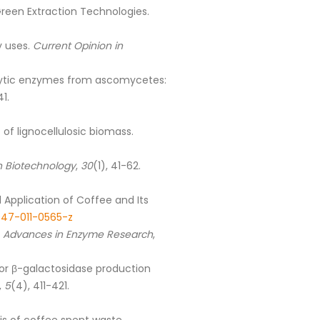
reen Extraction Technologies.
y uses.
Current Opinion in
lulolytic enzymes from ascomycetes:
41.
t of lignocellulosic biomass.
in Biotechnology
,
30
(1), 41-62.
nd Application of Coffee and Its
1947-011-0565-z
.
Advances in Enzyme Research
,
ste for β-galactosidase production
,
5
(4), 411-421.