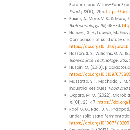
Burdock, and Willow–Four Exa
Foods
,
12
(6), 1295.
https://doi
Fasim, A., More, V. S., & More
Biotechnology
,
69
, 68-76.
http
Hansen, G. H., Lübeck, M., Fris
Comparison of solid state a
https://doi.org/10.1016/j.procbi
Hassan, S. S., Williams, G. A.,
Bioresource Technology
,
262
,
Husain, Q. (2010). β Galactosi
https://doi.org/10.3109/073
Mussatto, S. I., Machado, E. M. 
Industrial Residues.
Food and 
Okpara, M. O. (2022). Microbia
10
(01), 23-47.
https://doi.org/
Raol, G. G., Raol, B. V., Prajap
under solid state fermentation
https://doi.org/10.1007/s132