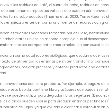
erveza, los residuos de café, el suero de leche, residuos de cer
be que contienen compuestos valiosos que pueden aún aprovec
e les llama subproductos (Sharma et al., 2022; Torres-León et al
 los empieza a entender como una fuente de recursos con gran
enen estructuras vegetales formadas por celulosa, hemicelulosa 
s son carbohidratos unidos de manera compleja que al descompone
ansformar estos componentes más simples, en compuestos de int
ncionan como catalizadores biológicos, que ayudan a que las
l contexto de alimentos, las enzimas permiten transformar com
ingredientes, mejorar procesos y obtener productos con caract
idad.
den aprovecharse con este propósito. Por ejemplo, el bagazo de
uce esta bebida, contiene fibra y azúcares que pueden ser uti
les se pueden utilizar para degradar fibras vegetales (Errico et al
los cítricos pueden usarse para producir enzimas pectinasas (Ary
industria de jugos, ya que ayudan a clarificar y estabilizar las 