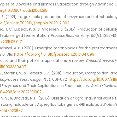
mples of Biowaste and Biomass Valorization through Advanced G
.org/10.3390/foods12061295
, S. S. (2021). Large-scale production of enzymes for biotechnolog
s://doi.org/10.1016/j.copbio.2020.12.002
vad, J. C., Lübeck, P. S., & Andersen, B. (2015). Production of cel
nd submerged fermentation.
Process Biochemistry
,
50
(9), 1327-13
o.2015.05.017
 & Jaiswal, A. K. (2018). Emerging technologies for the pretreatmen
 310-318.
https://doi.org/10.1016/j.biortech.2018.04.099
dases and their potential applications: A review.
Critical Reviews 
88550903330497
S., Martins, S., & Teixeira, J. A. (2011). Production, Composition, a
Bioprocess Technology
,
4
(5), 661-672.
https://doi.org/10.1007/s1
l Enzymes and Their Applications in Food Industry: A Mini-Review
10.4236/aer.2022.101002
ati, V. S., & Bhavsar, N. H. (2015). Utilization of agro-industrial wa
 using halotolerant Aspergillus tubingensis GR1 isolate.
3 Biotech
05-014-0236-7