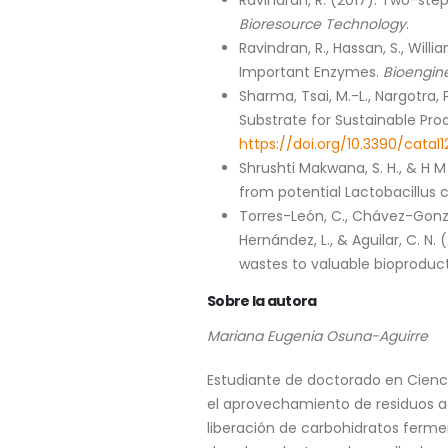
Ravindran, R. (2017). Two-st
Bioresource Technology
.
Ravindran, R., Hassan, S., Will
Important Enzymes.
Bioengin
Sharma, Tsai, M.-L., Nargotra, 
Substrate for Sustainable Prod
https://doi.org/10.3390/catal1
Shrushti Makwana, S. H., & H 
from potential Lactobacillus 
Torres-León, C., Chávez-Gonzá
Hernández, L., & Aguilar, C. 
wastes to valuable bioproduc
Sobre la autora
Mariana Eugenia Osuna-Aguirre
Estudiante de doctorado en Cienci
el aprovechamiento de residuos ag
liberación de carbohidratos ferme