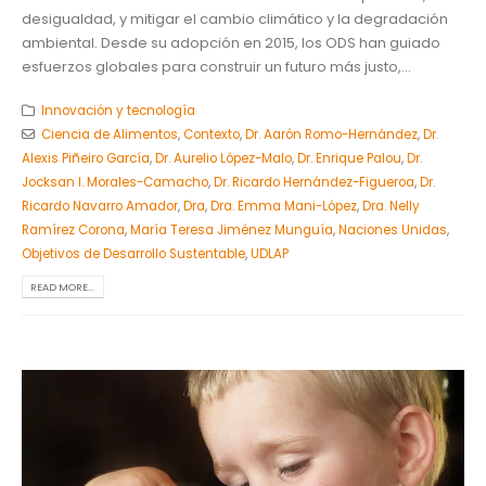
desigualdad, y mitigar el cambio climático y la degradación
ambiental. Desde su adopción en 2015, los ODS han guiado
esfuerzos globales para construir un futuro más justo,...
Innovación y tecnología
Ciencia de Alimentos
,
Contexto
,
Dr. Aarón Romo-Hernández
,
Dr.
Alexis Piñeiro García
,
Dr. Aurelio López-Malo
,
Dr. Enrique Palou
,
Dr.
Jocksan I. Morales-Camacho
,
Dr. Ricardo Hernández-Figueroa
,
Dr.
Ricardo Navarro Amador
,
Dra
,
Dra. Emma Mani-López
,
Dra. Nelly
Ramírez Corona
,
María Teresa Jiménez Munguía
,
Naciones Unidas
,
Objetivos de Desarrollo Sustentable
,
UDLAP
READ MORE...