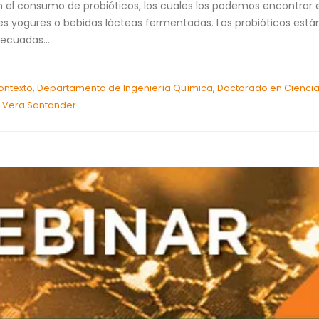
en el consumo de probióticos, los cuales los podemos encontrar
es yogures o bebidas lácteas fermentadas. Los probióticos est
ecuadas...
ontexto
,
Departamento de Ingeniería Química
,
Doctorado en Ciencia
e Vera Santander