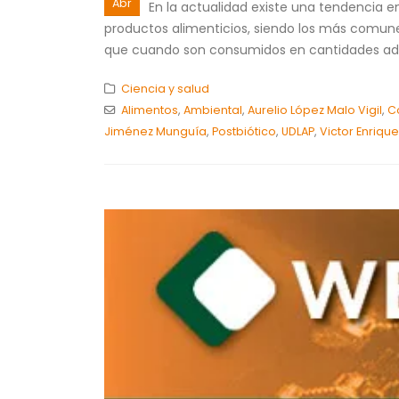
Abr
En la actualidad existe una tendencia 
productos alimenticios, siendo los más comun
que cuando son consumidos en cantidades ad
Ciencia y salud
Alimentos
,
Ambiental
,
Aurelio López Malo Vigil
,
C
Jiménez Munguía
,
Postbiótico
,
UDLAP
,
Victor Enriqu