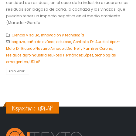
cantidad de residuos, en el caso de la industria azucarera los
residuos son bagazo de caña, la cachaza y las vinazas, que
pueden tener un impacto negativo en el medio ambiente
(Maradei-García...
Ciencia y salud
,
Innovación y tecnología
bagazo
,
caña de azúcar
,
celulosa
,
Contexto
,
Dr. Aurelio López-
Malo
,
Dr. Ricardo Navarro Amador
,
Dra. Nelly Ramírez Corona
,
residuos agroindustriales
,
Rosa Hernández López
,
tecnologías
emergentes
,
UDLAP
READ MORE...
Repositorio UDLAP