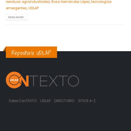
residuos agroindustriales
,
Rosa Hernández López
,
tecnologías
emergentes
,
UDLAP
READ MORE...
Repositorio UDLAP
Sobre ConTEXTO
UDLAP
DIRECTORIO
SITIOS A-Z