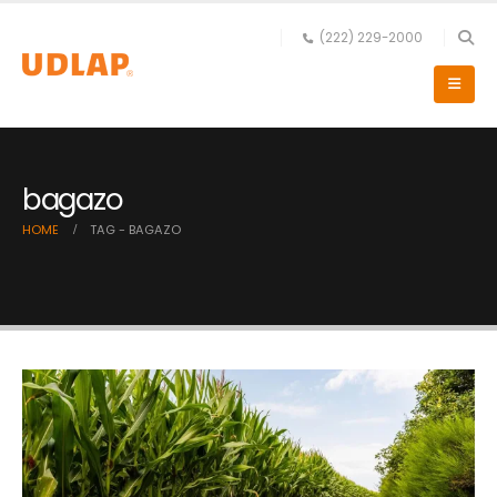
(222) 229-2000
bagazo
HOME
TAG -
BAGAZO