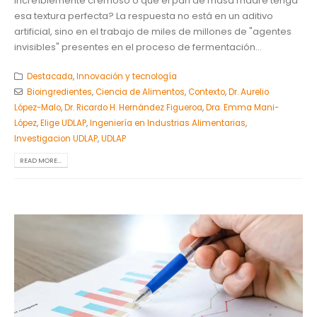
increíblemente cremoso o que el pan de masa madre tenga
esa textura perfecta? La respuesta no está en un aditivo
artificial, sino en el trabajo de miles de millones de "agentes
invisibles" presentes en el proceso de fermentación...
Destacada
,
Innovación y tecnología
Bioingredientes
,
Ciencia de Alimentos
,
Contexto
,
Dr. Aurelio
López-Malo
,
Dr. Ricardo H. Hernández Figueroa
,
Dra. Emma Mani-
López
,
Elige UDLAP
,
Ingeniería en Industrias Alimentarias
,
Investigacion UDLAP
,
UDLAP
READ MORE...