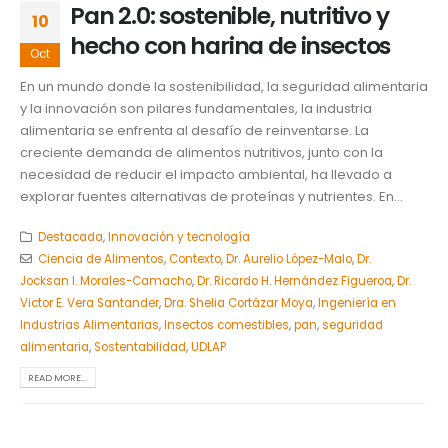
Pan 2.0: sostenible, nutritivo y
10
hecho con harina de insectos
Oct
En un mundo donde la sostenibilidad, la seguridad alimentaria
y la innovación son pilares fundamentales, la industria
alimentaria se enfrenta al desafío de reinventarse. La
creciente demanda de alimentos nutritivos, junto con la
necesidad de reducir el impacto ambiental, ha llevado a
explorar fuentes alternativas de proteínas y nutrientes. En...
Destacada
,
Innovación y tecnología
Ciencia de Alimentos
,
Contexto
,
Dr. Aurelio López-Malo
,
Dr.
Jocksan I. Morales-Camacho
,
Dr. Ricardo H. Hernández Figueroa
,
Dr.
Victor E. Vera Santander
,
Dra. Shelia Cortázar Moya
,
Ingeniería en
Industrias Alimentarias
,
Insectos comestibles
,
pan
,
seguridad
alimentaria
,
Sostentabilidad
,
UDLAP
READ MORE...