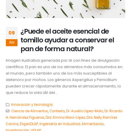
¿Puede el aceite esencial de
09
tomillo ayudar a conservar el
Abr
pan de forma natural?
Imagen ilustrativa generada por IA con fines de divulgación
científica. El pan es uno de los alimentos más consumidos en
el mundo, pero también uno de los más susceptibles al
deterioro por mohos. Los géneros Aspergillus y Penicillium
pueden crecer rápidamente durante el almacenamiento, lo
que reduce la vida útil del...
Innovación y tecnología
Ciencia de Alimentos
,
Contexto
,
Dr. Aurelio López-Malo
,
Dr. Ricardo
H. Hernández Figueroa
,
Dra. Emma Mani-López
,
Dra. Nelly Ramírez
Corona
,
EligeUDLAP
,
Ingeniería en Industrias Alimentarias
,
Investigación
,
UDLAP