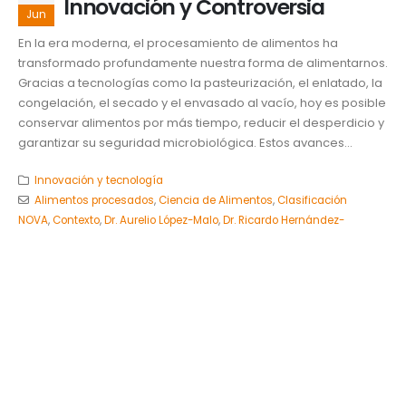
Innovación y Controversia
Jun
En la era moderna, el procesamiento de alimentos ha
transformado profundamente nuestra forma de alimentarnos.
Gracias a tecnologías como la pasteurización, el enlatado, la
congelación, el secado y el envasado al vacío, hoy es posible
conservar alimentos por más tiempo, reducir el desperdicio y
garantizar su seguridad microbiológica. Estos avances...
Innovación y tecnología
Alimentos procesados
,
Ciencia de Alimentos
,
Clasificación
NOVA
,
Contexto
,
Dr. Aurelio López-Malo
,
Dr. Ricardo Hernández-
Figueroa
,
Dra. Emma Mani-López
,
Dra. Nelly Ramírez Corona
,
EligeUDLAP
,
Ingeniería en Industrias Alimentarias
,
Innovación
,
salud
pública
,
Tecnología alimentaria
,
UDLAP
READ MORE...