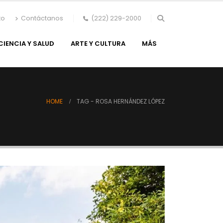
to
Contáctanos
(222) 229-2000
CIENCIA Y SALUD
ARTE Y CULTURA
MÁS
HOME
TAG -
ROSA HERNÁNDEZ LÓPEZ