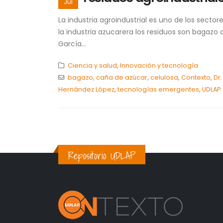
Jul
La industria agroindustrial es uno de los sec
la industria azucarera los residuos son bagaz
García...
Ciencia y salud
,
Innovación y tecnología
bagazo
,
caña de azúcar
,
celulosa
,
Contexto
,
Dr
Hernández López
,
tecnologías emergentes
,
UDLAP
Repositorio UDLAP