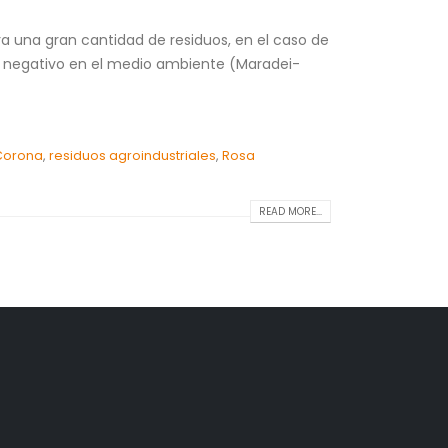
a una gran cantidad de residuos, en el caso de
to negativo en el medio ambiente (Maradei-
 Corona
,
residuos agroindustriales
,
Rosa
READ MORE...