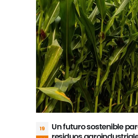
Un futuro sostenible pa
19
residuos agroindustrial