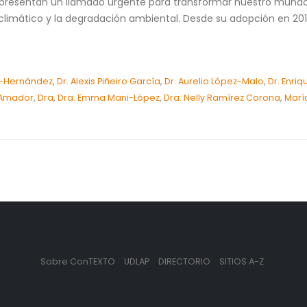
representan un llamado urgente para transformar nuestro mundo
o climático y la degradación ambiental. Desde su adopción en 20
o-Hernández
,
Dr. Alexis Piñeiro García
,
Dr. Aurelio López-Malo
,
Dr. Enriq
 Amador
,
Dra
,
Dra. Emma Mani-López
,
Dra. Nelly Ramírez Corona
,
Marí
Sobre ConTEXTO
UDLAP
DIRECTORIO
SITIOS A-Z