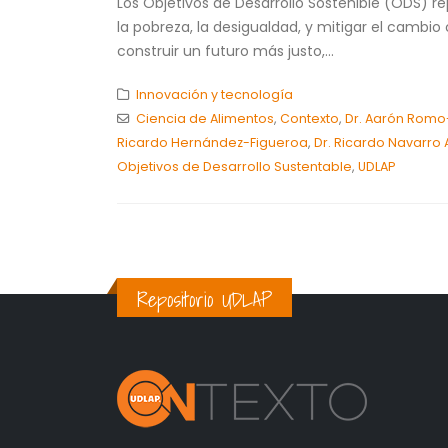
Los Objetivos de Desarrollo Sostenible (ODS) 
la pobreza, la desigualdad, y mitigar el cambi
construir un futuro más justo,...
Innovación y tecnología
Ciencia de Alimentos
,
Contexto
,
Dr. Aarón Rom
Ricardo Hernández-Figueroa
,
Dr. Ricardo Navarro
Objetivos de Desarrollo Sustentable
,
UDLAP
Repositorio UDLAP