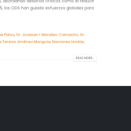
, abordando desafíos críticos como el reducir
15, los ODS han guiado esfuerzos globales para
ue Palou
,
Dr. Jocksan I. Morales-Camacho
,
Dr.
a Teresa Jiménez Munguía
,
Naciones Unidas
,
READ MORE...