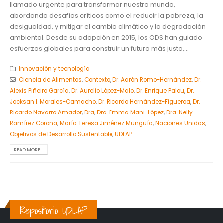
llamado urgente para transformar nuestro mundo,
abordando desafíos críticos como el reducir la pobreza, la
desigualdad, y mitigar el cambio climático y la degradación
ambiental. Desde su adopción en 2015, los ODS han guiado
esfuerzos globales para construir un futuro más justo,...
Innovación y tecnología
Ciencia de Alimentos
,
Contexto
,
Dr. Aarón Romo-Hernández
,
Dr.
Alexis Piñeiro García
,
Dr. Aurelio López-Malo
,
Dr. Enrique Palou
,
Dr.
Jocksan I. Morales-Camacho
,
Dr. Ricardo Hernández-Figueroa
,
Dr.
Ricardo Navarro Amador
,
Dra
,
Dra. Emma Mani-López
,
Dra. Nelly
Ramírez Corona
,
María Teresa Jiménez Munguía
,
Naciones Unidas
,
Objetivos de Desarrollo Sustentable
,
UDLAP
READ MORE...
Repositorio UDLAP