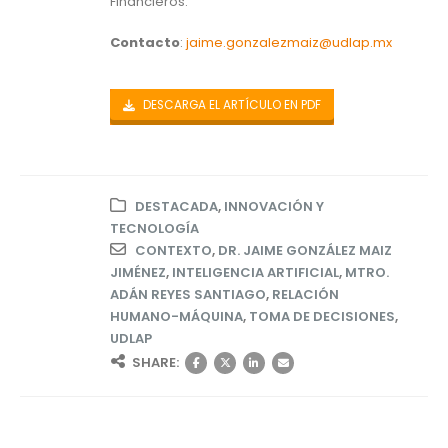
Financieros.
Contacto
:
jaime.gonzalezmaiz@udlap.mx
DESCARGA EL ARTÍCULO EN PDF
DESTACADA
,
INNOVACIÓN Y
TECNOLOGÍA
CONTEXTO
,
DR. JAIME GONZÁLEZ MAIZ
JIMÉNEZ
,
INTELIGENCIA ARTIFICIAL
,
MTRO.
ADÁN REYES SANTIAGO
,
RELACIÓN
HUMANO-MÁQUINA
,
TOMA DE DECISIONES
,
UDLAP
SHARE: