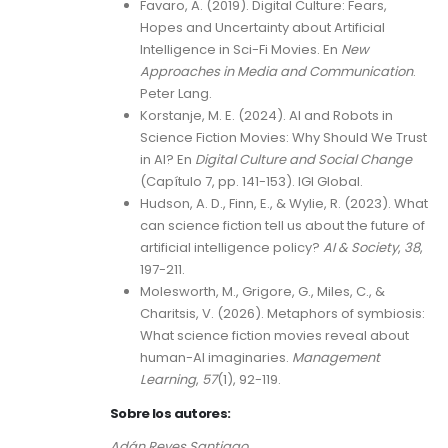
Favaro, A. (2019). Digital Culture: Fears,
Hopes and Uncertainty about Artificial
Intelligence in Sci-Fi Movies. En
New
Approaches in Media and Communication
.
Peter Lang.
Korstanje, M. E. (2024). AI and Robots in
Science Fiction Movies: Why Should We Trust
in AI? En
Digital Culture and Social Change
(Capítulo 7, pp. 141-153). IGI Global.
Hudson, A. D., Finn, E., & Wylie, R. (2023). What
can science fiction tell us about the future of
artificial intelligence policy?
AI & Society
,
38
,
197-211.
Molesworth, M., Grigore, G., Miles, C., &
Charitsis, V. (2026). Metaphors of symbiosis:
What science fiction movies reveal about
human-AI imaginaries.
Management
Learning
,
57
(1), 92-119.
Sobre los autores:
Adán Reyes Santiago