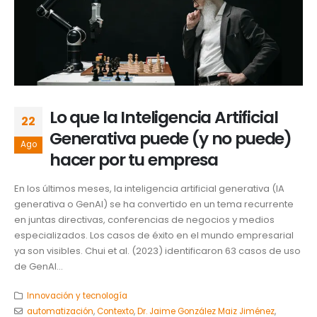
Lo que la Inteligencia Artificial
22
Generativa puede (y no puede)
Ago
hacer por tu empresa
En los últimos meses, la inteligencia artificial generativa (IA
generativa o GenAI) se ha convertido en un tema recurrente
en juntas directivas, conferencias de negocios y medios
especializados. Los casos de éxito en el mundo empresarial
ya son visibles. Chui et al. (2023) identificaron 63 casos de uso
de GenAI...
Innovación y tecnología
automatización
,
Contexto
,
Dr. Jaime González Maiz Jiménez
,