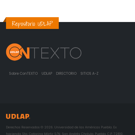
Repositorio UDLAP
Sobre ConTEXTO
UDLAP
DIRECTORIO
SITIOS A-Z
Derechos Reservados © 2026. Universidad de las Américas Puebla. Ex
hacienda Sta. Catarina Mártir S/N. San Andrés Cholula, Puebla. C.P. 72810.