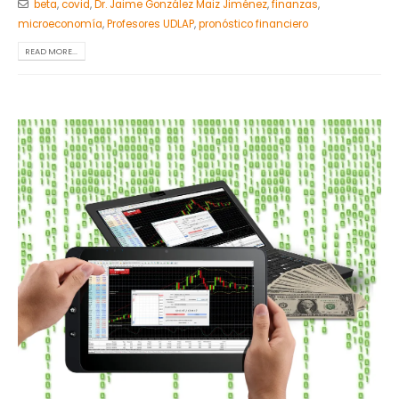
beta
,
covid
,
Dr. Jaime González Maiz Jiménez
,
finanzas
,
microeconomía
,
Profesores UDLAP
,
pronóstico financiero
READ MORE...