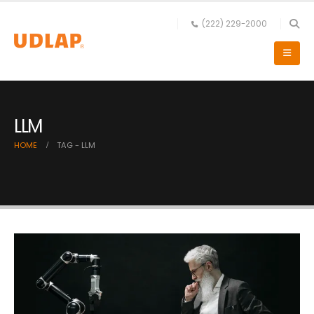
(222) 229-2000
LLM
HOME
TAG -
LLM