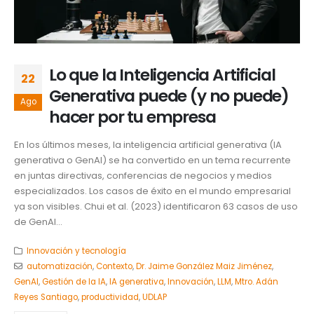
Lo que la Inteligencia Artificial
22
Generativa puede (y no puede)
Ago
hacer por tu empresa
En los últimos meses, la inteligencia artificial generativa (IA
generativa o GenAI) se ha convertido en un tema recurrente
en juntas directivas, conferencias de negocios y medios
especializados. Los casos de éxito en el mundo empresarial
ya son visibles. Chui et al. (2023) identificaron 63 casos de uso
de GenAI...
Innovación y tecnología
automatización
,
Contexto
,
Dr. Jaime González Maiz Jiménez
,
GenAI
,
Gestión de la IA
,
IA generativa
,
Innovación
,
LLM
,
Mtro. Adán
Reyes Santiago
,
productividad
,
UDLAP