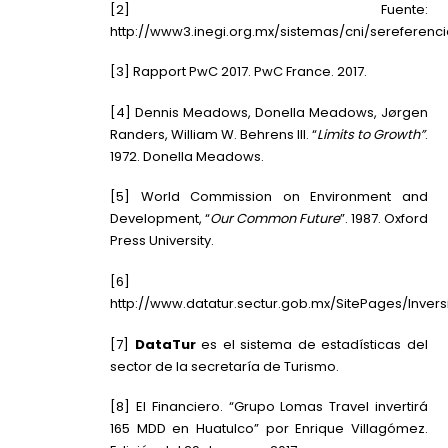
[2]
Fuente:
http://www3.inegi.org.mx/sistemas/cni/sereferenci
[3]
Rapport PwC 2017. PwC France. 2017.
[4]
Dennis Meadows, Donella Meadows, Jørgen
Randers, William W. Behrens III. “
Limits to Growth”
.
1972. Donella Meadows.
[5]
World Commission on Environment and
Development, “
Our Common Future
”. 1987. Oxford
Press University.
[6]
http://www.datatur.sectur.gob.mx/SitePages/Inversi
[7]
DataTur
es el sistema de estadísticas del
sector de la secretaría de Turismo.
[8]
El Financiero. “Grupo Lomas Travel invertirá
165 MDD en Huatulco” por Enrique Villagómez.