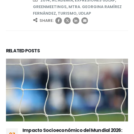
2014
,
ACADEMIA
,
EXPRESIONES UDLAP
,
GREENMEETINGS
,
MTRA. GEORGINA RAMÍREZ
FERNÁNDEZ
,
TURISMO
,
UDLAP
SHARE:
RELATED
POSTS
Impacto Socioeconómico del Mundial 2026: