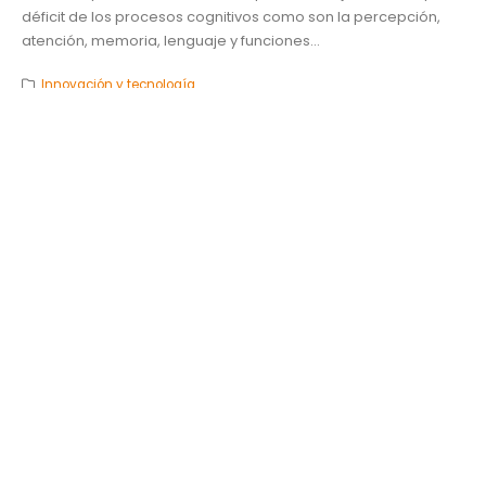
déficit de los procesos cognitivos como son la percepción,
atención, memoria, lenguaje y funciones...
Innovación y tecnología
2014
,
conducta
,
Dra. Angélica Flores Barrios
,
Expresiones UDLAP
,
neurociencia
,
neuropsicología
,
preescolares
,
psicología
,
UDLAP
,
VAC
READ MORE...
Repositorio UDLAP
Sobre ConTEXTO
UDLAP
DIRECTORIO
SITIOS A-Z