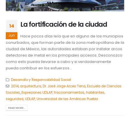
La fortificación de la ciudad
14
Jun
Hace pocos días leía que en alguno de los municipios
conurbados, que forman parte de la zona metropolitana de la
ciudad de México, las autoridades estaban por instalar arcos
detectores de metal en los principales accesos. Desconozco
como esto pueda llevarse a cabo y si verdaderamente
pueda contribuir en los esfuerzos...
Desarrollo y Responsabilidad Social
2014
,
arquitectura
,
Dr. José Jorge Arceo Tena
,
Escuela de Ciencias
Sociales
,
Expresiones UDLAP
,
fraccionamientos
,
habitantes
,
seguridad
,
UDLAP
,
Universidad de las Américas Puebla
READ MORE...