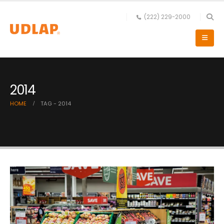
(222) 229-2000
2014
HOME
TAG -
2014