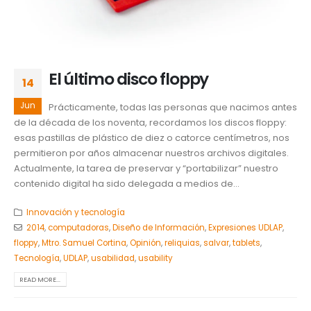
El último disco floppy
14
Jun
Prácticamente, todas las personas que nacimos antes
de la década de los noventa, recordamos los discos floppy:
esas pastillas de plástico de diez o catorce centímetros, nos
permitieron por años almacenar nuestros archivos digitales.
Actualmente, la tarea de preservar y “portabilizar” nuestro
contenido digital ha sido delegada a medios de...
Innovación y tecnología
2014
,
computadoras
,
Diseño de Información
,
Expresiones UDLAP
,
floppy
,
Mtro. Samuel Cortina
,
Opinión
,
reliquias
,
salvar
,
tablets
,
Tecnología
,
UDLAP
,
usabilidad
,
usability
READ MORE...