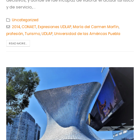
decisivos, y donde se fue incapaz de valorar el actuar turístico
y de servicio,...
Uncategorized
2014
,
CONAET
,
Expresiones UDLAP
,
María del Carmen Morfín
,
profesión
,
Turismo
,
UDLAP
,
Universidad de las Américas Puebla
READ MORE...