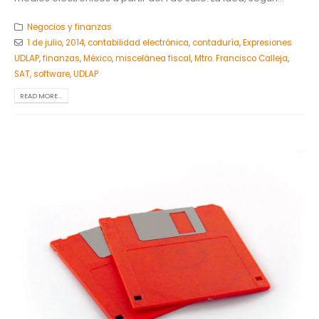
Negocios y finanzas
1 de julio
,
2014
,
contabilidad electrónica
,
contaduría
,
Expresiones
UDLAP
,
finanzas
,
México
,
miscelánea fiscal
,
Mtro. Francisco Calleja
,
SAT
,
software
,
UDLAP
READ MORE...